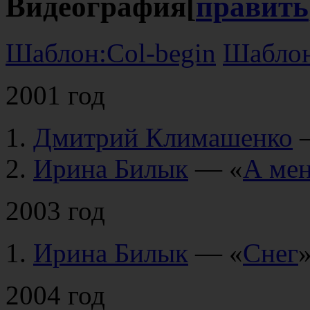
Видеография
[
править
Шаблон:Col-begin
Шаблон
2001 год
Дмитрий Климашенко
Ирина Билык
— «
А мен
2003 год
Ирина Билык
— «
Снег
2004 год