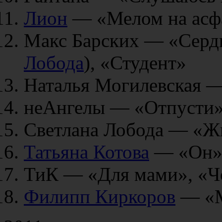
Лион
— «Мелом на асф
Макс Барских — «Сердце
Лобода
), «Студент»
Наталья Могилевская 
неАнгелы — «Отпусти
Светлана Лобода — «Жи
Татьяна Котова
— «Он
ТиК — «Для мами», «Ч
Филипп Киркоров
— «М