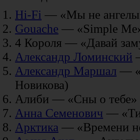
Hi-Fi
— «Мы не ангелы»
Gouache
— «Simple Me
4 Короля — «Давай за
Александр Ломинский
—
Александр Маршал
— «
Новикова)
Алиби — «Сны о тебе»
Анна Семенович
— «Ти
Арктика
— «Времени н