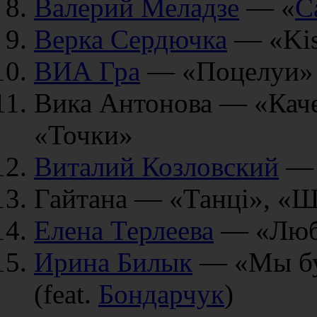
Валерий Меладзе
— «
С
Верка Сердючка
— «Kis
ВИА Гра
— «Поцелуи»
Вика Антонова — «Каче
«Точки»
Виталий Козловский
— 
Гайтана — «Танці», «Ш
Елена Терлеева
— «Люб
Ирина Билык
— «Мы бу
(feat.
Бондарчук
)