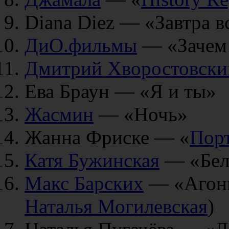
Diana Diez — «Завтра в
ДиО.фильмы
— «Зачем 
Дмитрий Хворостовски
Ева Браун — «Я и ты»
Жасмин
— «Ночь»
Жанна Фриске — «
Пор
Катя Бужинская
— «Бел
Макс Барских
— «Агони
Наталья Могилевская
)