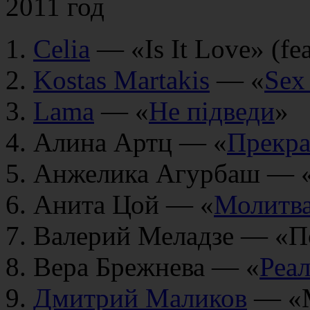
2011 год
Celia
— «Is It Love» (fea
Kostas Martakis
— «
Sex
Lama
— «
Не підведи
»
Алина Артц — «
Прекра
Анжелика Агурбаш — «
Анита Цой — «
Молитв
Валерий Меладзе — «П
Вера Брежнева — «
Реа
Дмитрий Маликов
— «М