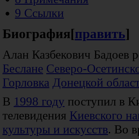
9
Ссылки
Биография
[
править
]
Алан Казбекович Бадоев 
Беслане
Северо-Осетинск
Горловка
Донецкой облас
В
1998 году
поступил в Ки
телевидения
Киевского на
культуры и искусств
. Во 