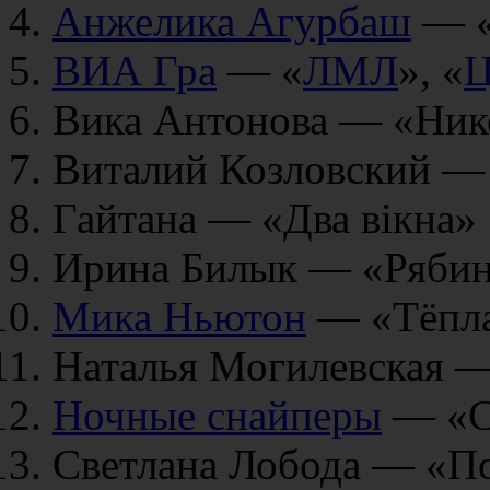
Анжелика Агурбаш
— «
ВИА Гра
— «
ЛМЛ
», «
Ц
Вика Антонова — «Ник
Виталий Козловский —
Гайтана — «Два вікна»
Ирина Билык — «Рябин
Мика Ньютон
— «Тёпла
Наталья Могилевская —
Ночные снайперы
— «С
Светлана Лобода — «П