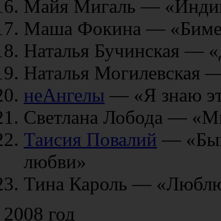
Майя Мигаль — «Инди
Маша Фокина — «Биме
Наталья Бучинская — 
Наталья Могилевская —
неАнгелы
— «Я знаю эт
Светлана Лобода — «М
Таисия Повалий
— «Быв
любви»
Тина Кароль — «Люблю
2008 год