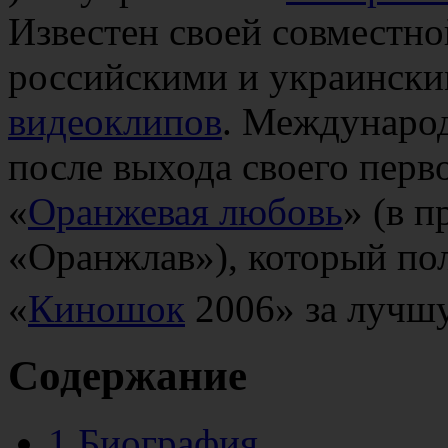
Известен своей совместн
российскими и украинск
видеоклипов
. Междунаро
после выхода своего пер
«
Оранжевая любовь
» (в 
«Оранжлав»), который по
«
Киношок
2006» за лучш
Содержание
1
Биография