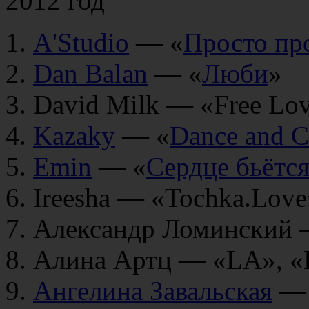
2012 год
A'Studio
— «
Просто пр
Dan Balan
— «
Люби
»
David Milk — «Free Lo
Kazaky
— «
Dance and 
Emin
— «
Сердце бьётс
Ireesha — «Tochka.Love
Александр Ломинский —
Алина Артц — «LA», «
Ангелина Завальская
— 