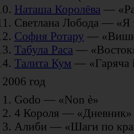
Наташа Королёва
— «Рай
Светлана Лобода — «Я 
София Ротару
— «Вишнё
Табула Раса
— «Восток
Талита Кум
— «Гаряча і
2006 год
Godo — «Non è»
4 Короля — «Дневник»
Алиби — «Шаги по кр