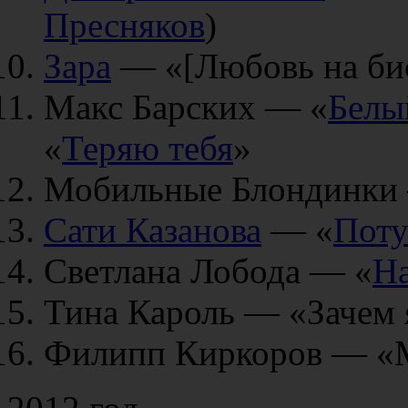
Пресняков
)
Зара
— «[Любовь на бис
Макс Барских — «
Белы
«
Теряю тебя
»
Мобильные Блондинки
Сати Казанова
— «
Поту
Светлана Лобода — «
На
Тина Кароль — «Зачем 
Филипп Киркоров — «Мн