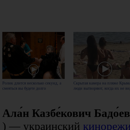
Ролик длится несколько секунд, а
Скрытая камера на пляже Крыма
смеяться вы будете долго
люди вытворяют, когда их не вид
Ала́н Казбе́кович Бадо́ев
) — украинский
кинорежи