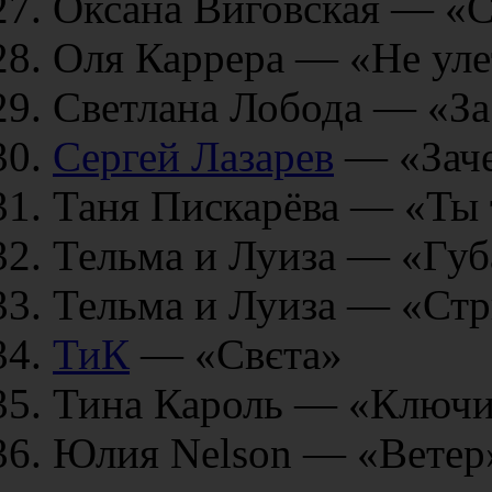
Оксана Виговская — «С
Оля Каррера — «Не уле
Светлана Лобода — «За
Сергей Лазарев
— «Заче
Таня Пискарёва — «Ты 
Тельма и Луиза — «Гу
Тельма и Луиза — «Стр
ТиК
— «Свєта»
Тина Кароль — «Ключи
Юлия Nelson — «Ветер