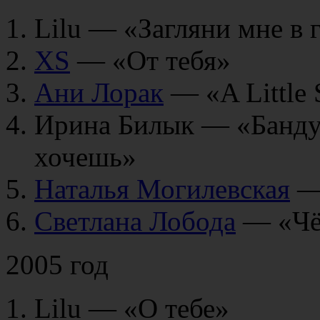
Lilu — «Загляни мне в 
XS
— «От тебя»
Ани Лорак
— «A Little 
Ирина Билык — «Бандур
хочешь»
Наталья Могилевская
— 
Светлана Лобода
— «Чёр
2005 год
Lilu — «О тебе»