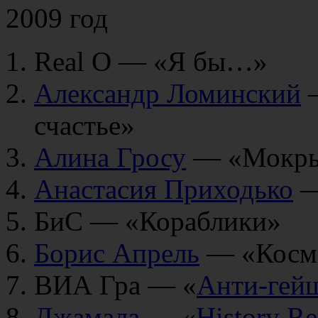
2009 год
Real O — «Я бы…»
Александр Ломинский
—
счастье»
Алина Гросу
— «Мокры
Анастасия Приходько
—
БиС — «Кораблики»
Борис Апрель
— «Космо
ВИА Гра — «
Анти-гей
Джамала
— «
History Re