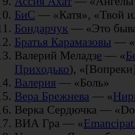
Ассия Ахат
— «Ангелы 
БиС
— «Катя», «Твой и
Бондарчук
— «Это быва
Братья Карамазовы
— «
Валерий Меладз
е
— «
Б
Приходько
), «[Вопреки]
Валерия
— «Боль»
Вера Брежнева
— «
Нир
Верка Сердючка — «Do
ВИА Гра — «
Emancipat