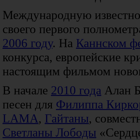
Международную известнос
своего первого полномет
2006 году
. На
Каннском ф
конкурса, европейские кр
настоящим фильмом новог
В начале
2010 года
Алан Б
песен для
Филиппа Кирко
LAMA
,
Гайтаны
, совмест
Светланы Лободы
«Сердце