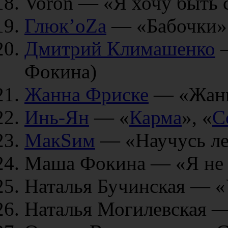
Voron — «Я хочу быть 
Глюк’oZa
— «Бабочки»
Дмитрий Климашенко
—
Фокина)
Жанна Фриске
— «Жанн
Инь-Ян
— «
Карма
», «
С
МакSим
— «Научусь ле
Маша Фокина — «Я не з
Наталья Бучинская — «
Наталья Могилевская —