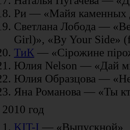
Наталья Пугачёва — «Д
Ри — «Майя каменных 
Светлана Лобода — «Be 
Girl)», «By Your Side» (f
ТиК
— «Сірожине піро
Юлия Nelson — «Дай м
Юлия Образцова — «Не
Яна Романова — «Ты к
2010 год
KIT-I
— «Выпускной»