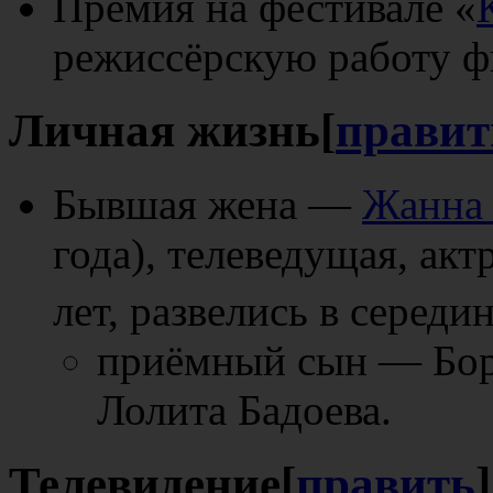
Премия на фестивале «
режиссёрскую работу 
Личная жизнь
[
правит
Бывшая жена —
Жанна 
года), телеведущая, акт
лет, развелись в середи
приёмный сын — Бор
Лолита Бадоева.
Телевидение
[
править
]