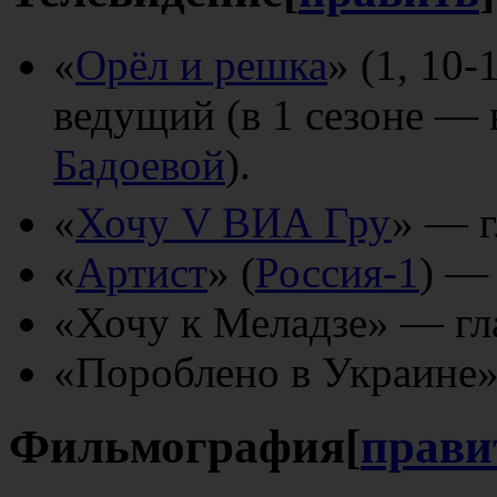
«
Орёл и решка
» (1, 10
ведущий (в 1 сезоне — 
Бадоевой
).
«
Хочу V ВИА Гру
» — г
«
Артист
» (
Россия-1
) —
«Хочу к Меладзе» — гл
«Пороблено в Украине
Фильмография
[
прави