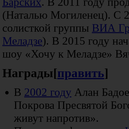
Барских
. В 2011 году пр
(Наталью Могиленец). С 
солисткой группы
ВИА Гр
Меладзе
). В 2015 году на
шоу «Хочу к Меладзе» Вя
Награды
[
править
]
В
2002 году
Алан Бадое
Покрова Пресвятой Бог
живут напротив».