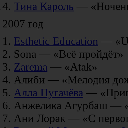
Тина Кароль
— «Ночень
2007 год
Esthetic Education
— «Un
Sona — «Всё пройдёт»
Zarema
— «Atak»
Алиби — «Мелодия до
Алла Пугачёва
— «Пригл
Анжелика Агурбаш — 
Ани Лорак — «С первог