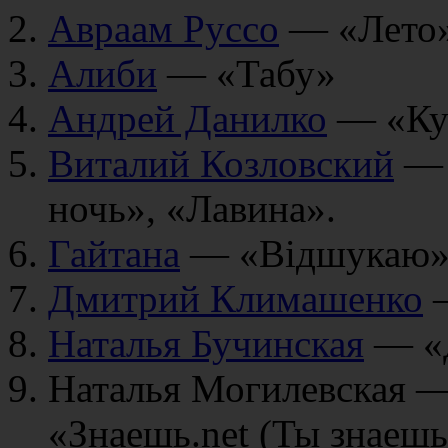
Авраам Руссо
— «Лето»
Алиби
— «Табу»
Андрей Данилко
— «Кук
Виталий Козловский
— 
ночь», «Лавина».
Гайтана
— «Відшукаю»,
Дмитрий Климашенко
—
Наталья Бучинская
— «Д
Наталья Могилевская —
«Знаешь.net (Ты знаешь