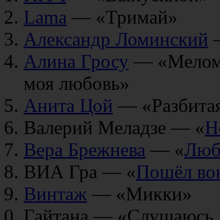
Lama
— «Тримай»
Александр Ломинский
—
Алина Гросу
— «Мелом 
моя любовь»
Анита Цой
— «Разбита
Валерий Меладзе — «
Н
Вера Брежнева
— «
Люб
ВИА Гра — «
Пошёл во
Винтаж
— «Микки»
Гайтана — «Слушаюсь 