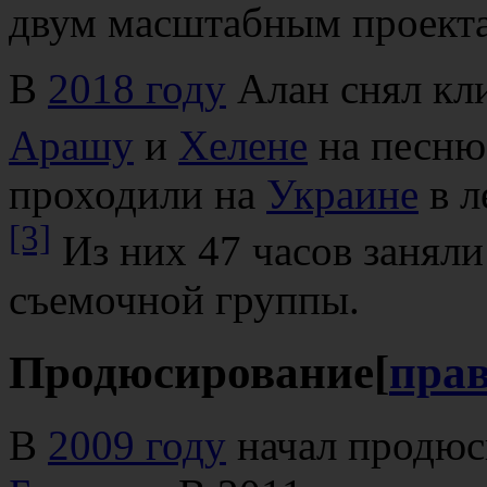
двум масштабным проект
В
2018 году
Алан снял кл
Арашу
и
Хелене
на песню
проходили на
Украине
в л
[3]
Из них 47 часов занял
съемочной группы.
Продюсирование
[
пра
В
2009 году
начал продюс