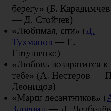
берегу» (Б. Карадимчев
— Д. Стойчев)
«Любимая, спи» (
Д.
Тухманов
— Е.
Евтушенко)
«Любовь возвратится к
тебе» (А. Нестеров — П
Леонидов)
«Марш десантников» (
Зацепин
— Л. Дербенёв