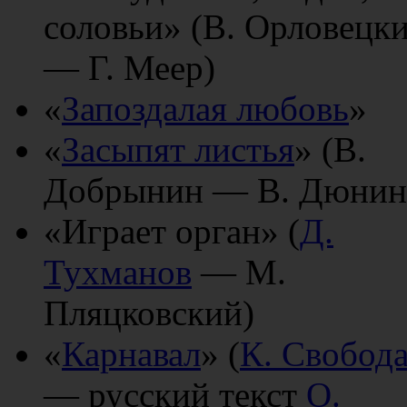
соловьи» (В. Орловецк
— Г. Меер)
«
Запоздалая любовь
»
«
Засыпят листья
» (В.
Добрынин — В. Дюнин
«Играет орган» (
Д.
Тухманов
— М.
Пляцковский)
«
Карнавал
» (
К. Свобод
— русский текст
О.