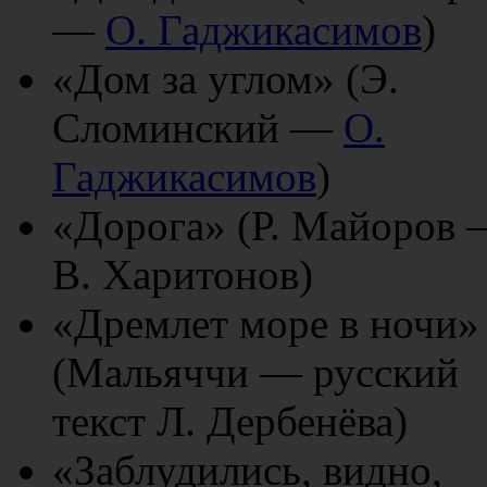
—
О. Гаджикасимов
)
«Дом за углом» (Э.
Сломинский —
О.
Гаджикасимов
)
«Дорога» (Р. Майоров
В. Харитонов)
«Дремлет море в ночи»
(Мальяччи — русский
текст Л. Дербенёва)
«Заблудились, видно,