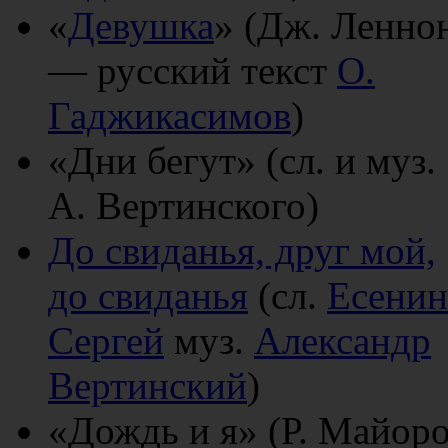
«
Девушка
» (Дж. Ленно
— русский текст
О.
Гаджикасимов
)
«Дни бегут» (сл. и муз.
А. Вертинского)
До свиданья, друг мой,
до свиданья
(сл.
Есенин
Сергей
муз.
Александр
Вертинский
)
«Дождь и я» (Р. Майор