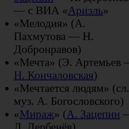
— с ВИА «
Ариэль
»
«Мелодия» (А.
Пахмутова — Н.
Добронравов)
«Мечта» (Э. Артемьев
Н. Кончаловская
)
«Мечтается людям» (сл.
муз. А. Богословского)
«
Мираж
» (
А. Зацепин
Л. Дербенёв)