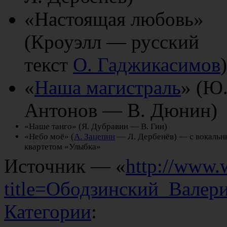
«Настоящая любовь»
(Кроуэлл — русский
текст
О. Гаджикасимов
)
«
Наша магистраль
» (Ю
Антонов — В. Дюнин)
«Наше танго» (Я. Дубравин — В. Гин)
«Небо моё» (
А. Зацепин
— Л. Дербенёв) — с вокаль
квартетом «Улыбка»
Источник — «
http://www.
title=Ободзинский_Валер
Категории
: