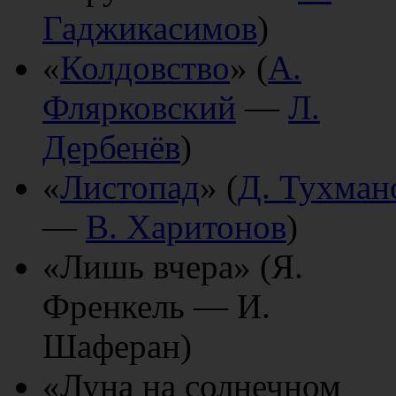
Гаджикасимов
)
«
Колдовство
» (
А.
Флярковский
—
Л.
Дербенёв
)
«
Листопад
» (
Д. Тухман
—
В. Харитонов
)
«Лишь вчера» (Я.
Френкель — И.
Шаферан)
«Луна на солнечном