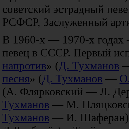
советский эстрадный певе
РСФСР, Заслуженный арт
В 1960-х — 1970-х годах
певец в СССР. Первый исп
напротив
» (
Д. Тухманов
песня
» (
Д. Тухманов
—
О
(А. Флярковский — Л. Дер
Тухманов
— М. Пляцковск
Тухманов
— И. Шаферан)