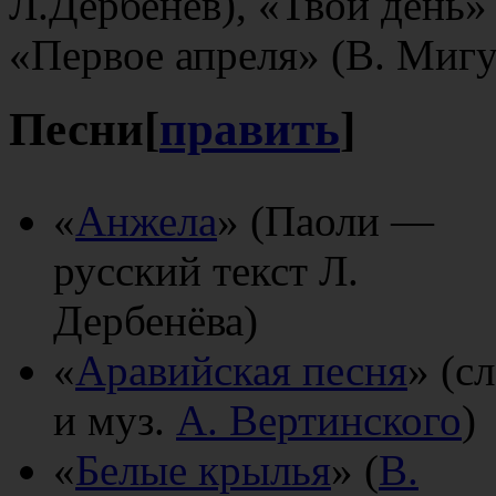
Л.Дербенёв), «Твой день»
«Первое апреля» (В. Миг
Песни
[
править
]
«
Анжела
» (Паоли —
русский текст Л.
Дербенёва)
«
Аравийская песня
» (сл
и муз.
А. Вертинского
)
«
Белые крылья
» (
В.