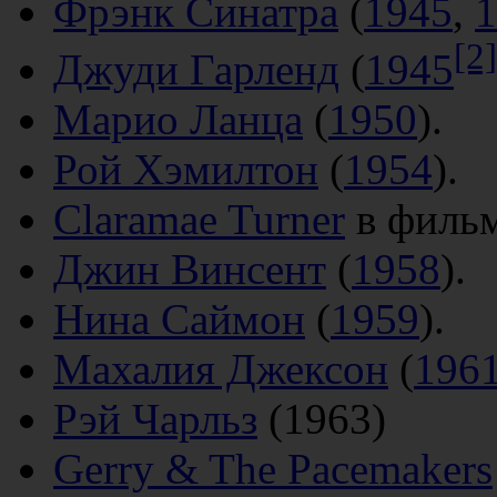
Фрэнк Синатра
(
1945
,
1
[2]
Джуди Гарленд
(
1945
Марио Ланца
(
1950
).
Рой Хэмилтон
(
1954
).
Claramae Turner
в фильм
Джин Винсент
(
1958
).
Нина Саймон
(
1959
).
Махалия Джексон
(
196
Рэй Чарльз
(1963)
Gerry & The Pacemakers