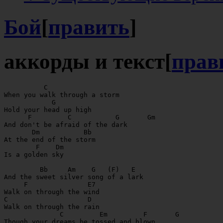
Бой
[
править
]
аккорды и текст
[
прав
          C               

When you walk through a storm

            G

Hold your head up high

      F         C           G       Gm

And don't be afraid of the dark

       Dm           Bb

At the end of the storm 

        F    Dm

Is a golden sky 

         Bb     Am    G   (F)   E 

And the sweet silver song of a lark

     F               E7

Walk on through the wind

C                    D

Walk on through the rain

              C         Em         F       G           

Though your dreams be tossed and blown
