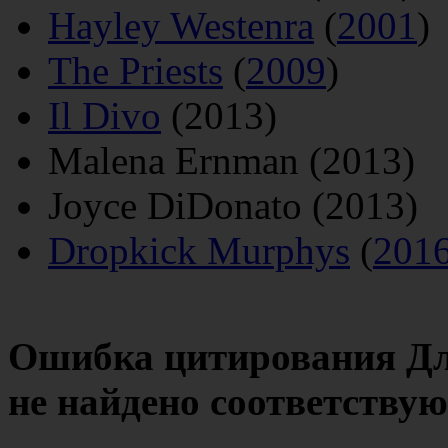
Hayley Westenra
(
2001
)
The Priests
(
2009
)
Il Divo
(2013)
Malena Ernman (2013)
Joyce DiDonato (2013)
Dropkick Murphys
(
201
Ошибка цитирования Дл
не найдено соответству