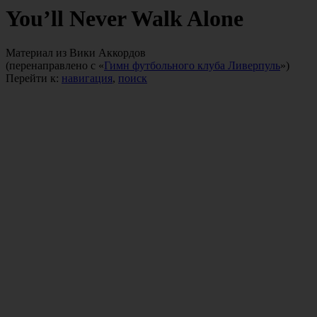
You’ll Never Walk Alone
Материал из Вики Аккордов
(перенаправлено с «
Гимн футбольного клуба Ливерпуль
»)
Перейти к:
навигация
,
поиск