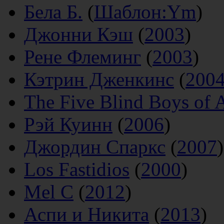
Бела Б.
(
Шаблон:Ym
)
Джонни Кэш
(
2003
)
Рене Флеминг
(
2003
)
Кэтрин Дженкинс
(
200
The Five Blind Boys of 
Рэй Куинн
(
2006
)
Джордин Спаркс
(
2007
)
Los Fastidios
(
2000
)
Mel C
(
2012
)
Аспи и Никита
(
2013
)