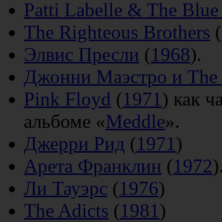
Patti Labelle & The Blue
The Righteous Brothers
(
Элвис Пресли
(
1968
).
Джонни Маэстро и The 
Pink Floyd
(
1971
) как 
альбоме «
Meddle
».
Джерри Рид
(
1971
)
Арета Франклин
(
1972
)
Ли Тауэрс
(
1976
)
The Adicts
(
1981
)