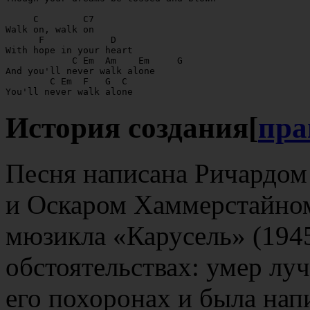
     C        C7 

Walk on, walk on

      F            D 

With hope in your heart

            C Em  Am    Em     G

And you'll never walk alone

        C Em  F   G  C 

История создания
[
пра
Песня написана Ричардом
и Оскаром Хаммерстайном
мюзикла «Карусель» (194
обстоятельствах: умер лу
его похоронах и была нап