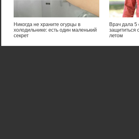
Никогда не храните огурцы в
Врач дала 5 
холодильнике: есть один маленький
защититься 
секрет
летом