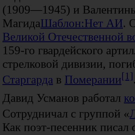
(1909—1945) и Валентин
Магида
Шаблон:Нет АИ
. 
Великой Отечественной 
159-го гвардейского арти
стрелковой дивизии, погиб
[1]
Старгарда
в
Померании
Давид Усманов работал
к
Сотрудничал с группой «
Л
Как поэт-песенник писал 