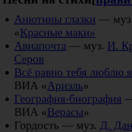
Анютины глазки
— муз
«
Красные маки»
Авиапочта
— муз.
И. К
Серов
Всё равно тебя люблю я
ВИА «
Ариэль
»
География-биография
—
ВИА «
Верасы
»
Гордость — муз.
Д. Да