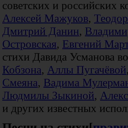
советских и российских к
Алексей Мажуков
,
Теодо
Дмитрий Данин
,
Владими
Островская
,
Евгений Мар
стихи Давида Усманова в
Кобзона
,
Аллы Пугачёвой
Смеяна
,
Вадима Мулерма
Людмилы Зыкиной
,
Алекс
и других известных испол
Песни на стихи
[
прави