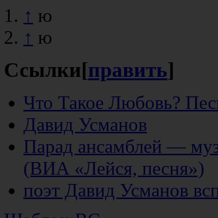
↑
ю
↑
ю
Ссылки
[
править
]
Что Такое Любовь? Пес
Давид Усманов
Парад ансамблей — му
(ВИА «Лейся, песня»)
поэт Давид Усманов вс