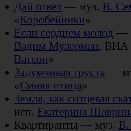
Дай ответ
— муз.
В. Се
«
Коробейники
»
Если сердцем молод
— 
Вадим Мулерман
, ВИА
Ватсон
»
Задумчивая грусть
— м
«
Синяя птица
»
Земля, как ситцевая ска
исп.
Екатерина Шаврин
Квартиранты — муз.
В.