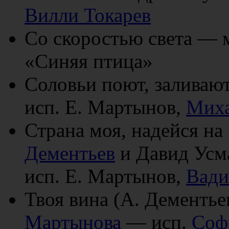
Вилли Токарев
Со скоростью света — 
«Синяя птица»
Соловьи поют, заливаю
исп. Е. Мартынов,
Миха
Страна моя, надейся на
Дементьев
и Давид Усм
исп. Е. Мартынов,
Вади
Твоя вина (А. Дементь
Мартынова
— исп.
Соф