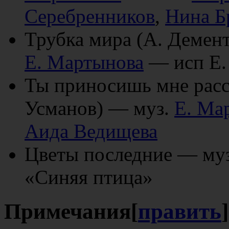
Серебренников
,
Нина Б
Трубка мира (А. Демен
Е. Мартынова
— исп Е.
Ты приносишь мне расс
Усманов) — муз.
Е. Ма
Аида Ведищева
Цветы последние — му
«Синяя птица»
Примечания
[
править
]