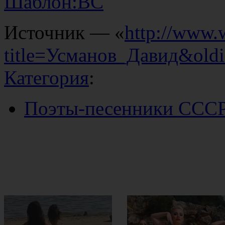
Шаблон:ВС
Источник — «
http://www.
title=Усманов_Давид&old
Категория
:
Поэты-песенники ССС