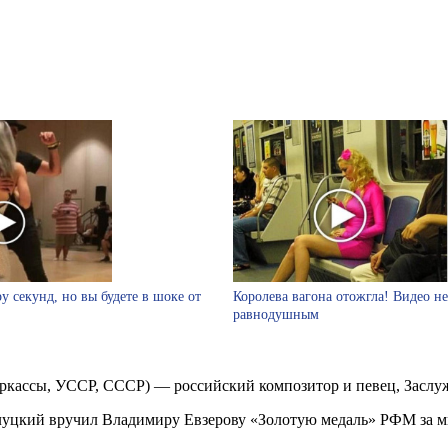
у секунд, но вы будете в шоке от
Королева вагона отожгла! Видео не
равнодушным
Черкассы, УССР, СССР) — российский композитор и певец, Заслу
луцкий вручил Владимиру Евзерову «Золотую медаль» РФМ за ми