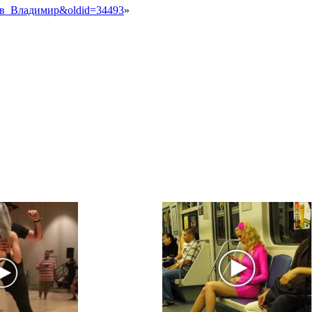
еров_Владимир&oldid=34493
»