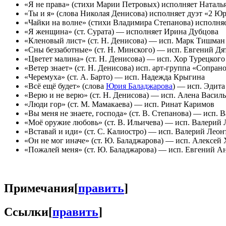
«Я не права» (стихи Марии Петровых) исполняет Натал
«Ты и я» (слова Николая Денисова) исполняет дуэт «2 
«Чайки на волне» (стихи Владимира Степанова) исполн
«Я женщина» (ст. Сурата) — исполняет Ирина Дубцова
«Кленовый лист» (ст. Н. Денисова) — исп. Марк Тишман
«Сны беззаботные» (ст. Н. Минского) — исп. Евгений Дя
«Цветет малина» (ст. Н. Денисова) — исп. Хор Турецкого
«Ветер знает» (ст. Н. Денисова) исп. арт-группа «Сопран
«Черемуха» (ст. А. Барто) — исп. Надежда Крыгина
«Всё ещё будет» (слова
Юрия Баладжарова
) — исп. Эдита
«Верю и не верю» (ст. Н. Денисова) — исп. Алена Василь
«Люди гор» (ст. М. Мамакаева) — исп. Ринат Каримов
«Вы меня не знаете, господа» (ст. В. Степанова) — исп. 
«Моё оружие любовь» (ст. В. Ильичева) — исп. Валерий 
«Вставай и иди» (ст. С. Калиостро) — исп. Валерий Леон
«Он не мог иначе» (ст. Ю. Баладжарова) — исп. Алексей
«Пожалей меня» (ст. Ю. Баладжарова) — исп. Евгений А
Примечания
[
править
]
Ссылки
[
править
]