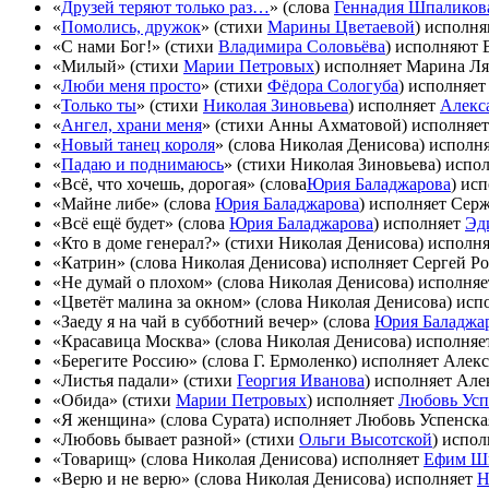
«
Друзей теряют только раз…
» (слова
Геннадия Шпаликов
«
Помолись, дружок
» (стихи
Марины Цветаевой
) исполн
«С нами Бог!» (стихи
Владимира Соловьёва
) исполняют 
«Милый» (стихи
Марии Петровых
) исполняет Марина Л
«
Люби меня просто
» (стихи
Фёдора Сологуба
) исполняет
«
Только ты
» (стихи
Николая Зиновьева
) исполняет
Алекс
«
Ангел, храни меня
» (стихи Анны Ахматовой) исполняе
«
Новый танец короля
» (слова Николая Денисова) исполн
«
Падаю и поднимаюсь
» (стихи Николая Зиновьева) испо
«Всё, что хочешь, дорогая» (слова
Юрия Баладжарова
) ис
«Майне либе» (слова
Юрия Баладжарова
) исполняет Сер
«Всё ещё будет» (слова
Юрия Баладжарова
) исполняет
Эд
«Кто в доме генерал?» (стихи Николая Денисова) исполн
«Катрин» (слова Николая Денисова) исполняет Сергей Р
«Не думай о плохом» (слова Николая Денисова) исполняе
«Цветёт малина за окном» (слова Николая Денисова) ис
«Заеду я на чай в субботний вечер» (слова
Юрия Баладжа
«Красавица Москва» (слова Николая Денисова) исполняе
«Берегите Россию» (слова Г. Ермоленко) исполняет Алек
«Листья падали» (стихи
Георгия Иванова
) исполняет Але
«Обида» (стихи
Марии Петровых
) исполняет
Любовь Усп
«Я женщина» (слова Сурата) исполняет Любовь Успенска
«Любовь бывает разной» (стихи
Ольги Высотской
) испо
«Товарищ» (слова Николая Денисова) исполняет
Ефим Ш
«Верю и не верю» (слова Николая Денисова) исполняет
Н