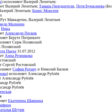
а
) исполняют Валерий Леонтьев;
яют Валерий Леонтьев;
Тамара Гвердцители
,
Петя Буюклиева
(Бо
Валерий Леонтьев;
Борис Моисеев
ях
 Рут Маккартни, Валерий Леонтьев
андр Малинин
т
Ника
яет
Александр Песков
лняет Беруте Питриките
полняет Серж Полянский
ж Полянский
ита Пьеха
31.07.2012
яет
Анна Резникова
остовский
т Сергей Ростовский
полняют
София Ротару
и Николай Басков
рова
) исполняет Александр Рублёв
т Александр Рублёв
сандр Рублёв
ксандр Рублёв
енская
я
лняет
Екатерина Шаврина
ифрин
аталья Штурм