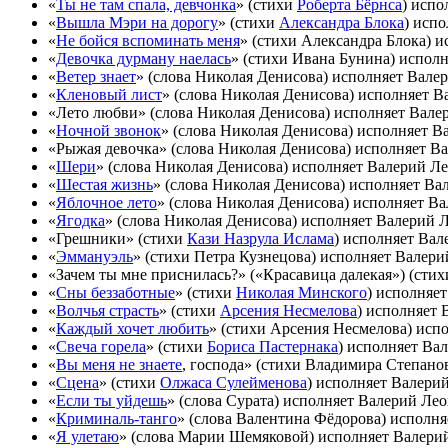
«
Ты не там спала, девчонка
» (стихи
Роберта Бёрнса
) испо
«
Вышла Мэри на дорогу
» (стихи
Александра Блока
) исп
«
Не бойся вспоминать меня
» (стихи Александра Блока) 
«
Девочка дурману наелась
» (стихи Ивана Бунина) испол
«
Ветер знает
» (слова Николая Денисова) исполняет Вале
«
Кленовый лист
» (слова Николая Денисова) исполняет В
«Лето любви» (слова Николая Денисова) исполняет Вале
«
Ночной звонок
» (слова Николая Денисова) исполняет В
«Рыжая девочка» (слова Николая Денисова) исполняет В
«
Шери
» (слова Николая Денисова) исполняет Валерий Л
«
Шестая жизнь
» (слова Николая Денисова) исполняет Ва
«
Яблочное лето
» (слова Николая Денисова) исполняет В
«
Ягодка
» (слова Николая Денисова) исполняет Валерий 
«Грешники» (стихи
Кази Назрула Ислама
) исполняет Вал
«
Эммануэль
» (стихи Петра Кузнецова) исполняет Валери
«Зачем ты мне приснилась?» («Красавица далекая») (сти
«
Сны беззаботные
» (стихи
Николая Минского
) исполняе
«
Волчья страсть
» (стихи
Арсения Несмелова
) исполняет 
«
Каждый хочет любить
» (стихи Арсения Несмелова) исп
«
Свеча горела
» (стихи
Бориса Пастернака
) исполняет Ва
«
Вы меня не знаете
, господа» (стихи Владимира Степано
«
Сцена
» (стихи
Олжаса Сулейменова
) исполняет Валери
«
Если ты уйдешь
» (слова Сурата) исполняет Валерий Ле
«
Криминаль-танго
» (слова Валентина Фёдорова) исполн
«
Я улетаю
» (слова Марии Шемяковой) исполняет Валери