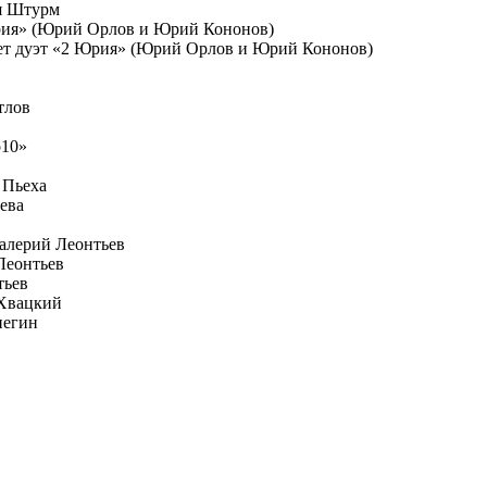
ья Штурм
Юрия» (Юрий Орлов и Юрий Кононов)
яет дуэт «2 Юрия» (Юрий Орлов и Юрий Кононов)
тлов
о10»
 Пьеха
ева
Валерий Леонтьев
Леонтьев
тьев
 Хвацкий
негин