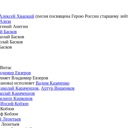
Алексей Хвацкий
(песня посвящена Герою России старшему лей
Азиза
вгений Анегин
й Басков
колай Басков
олай Басков
Басков
 Витас
адимир Евзеров
олняет Владимир Евзеров
панова) исполняет
Вадим Казаченко
иколай Караченцов
,
Артур Вишенков
колай Караченцов
илипп Киркоров
т
Иосиф Кобзон
 Кобзон
иф Кобзон
й Леонтьев
 Леонтьев