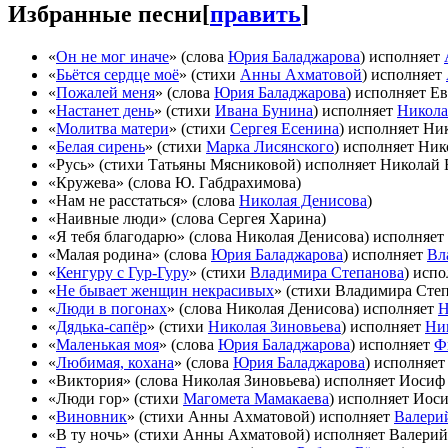
Избранные песни
[
править
]
«
Он не мог иначе
» (слова
Юрия Баладжарова
) исполняет
«
Бьётся сердце моё
» (стихи
Анны Ахматовой
) исполняет
«
Пожалей меня
» (слова
Юрия Баладжарова
) исполняет Е
«
Настанет день
» (стихи
Ивана Бунина
) исполняет
Никола
«
Молитва матери
» (стихи
Сергея Есенина
) исполняет Ни
«
Белая сирень
» (стихи
Марка Лисянского
) исполняет Ник
«Русь» (стихи Татьяны Мясниковой) исполняет Николай 
«Кружева» (слова Ю. Габдрахимова)
«Нам не расстаться» (слова
Николая Денисова
)
«Наивные люди» (слова Сергея Харина)
«Я тебя благодарю» (слова Николая Денисова) исполняет
«Малая родина» (слова
Юрия Баладжарова
) исполняет
Вл
«
Кенгуру с Гур-Гуру
» (стихи
Владимира Степанова
) исп
«
Не бывает женщин некрасивых
» (стихи Владимира Сте
«
Люди в погонах
» (слова Николая Денисова) исполняет
Н
«
Дядька-сапёр
» (стихи
Николая Зиновьева
) исполняет
Ни
«
Маленькая моя
» (слова
Юрия Баладжарова
) исполняет
Ф
«
Любимая, кохана
» (слова
Юрия Баладжарова
) исполняе
«Виктория» (слова Николая Зиновьева) исполняет Иосиф
«Люди гор» (стихи
Магомета Мамакаева
) исполняет Иос
«
Виновник
» (стихи Анны Ахматовой) исполняет
Валери
«В ту ночь» (стихи Анны Ахматовой) исполняет Валерий