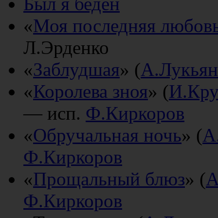
Был я беден
«
Моя последняя любов
Л.Эрденко
«
Заблудшая
» (
А.Лукьян
«
Королева зноя
» (
И.Кру
— исп.
Ф.Киркоров
«
Обручальная ночь
» (
А
Ф.Киркоров
«
Прощальный блюз
» (
А
Ф.Киркоров