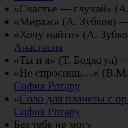
«Счастье — случай» (А
«Мираж» (А. Зубков) 
«Хочу найти» (А. Зубк
Анастасия
«Ты и я» (Т. Боджгуа) 
«Не спросишь…» (В.Ма
София Ротару
«
Соло для планеты с о
София Ротару
Без тебя не могу