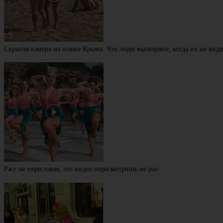
Скрытая камера на пляже Крыма: Что люди вытворяют, когда их не видят
Ржу не переставая, это видео пересмотришь не раз