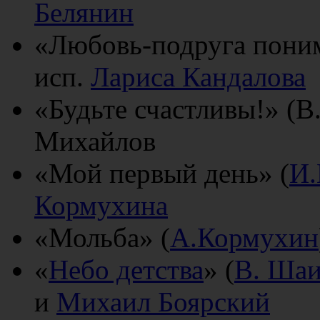
Белянин
«Любовь-подруга пони
исп.
Лариса Кандалова
«Будьте счастливы!» (В
Михайлов
«Мой первый день» (
И.
Кормухина
«Мольба» (
А.Кормухин
«
Небо детства
» (
В. Ша
и
Михаил Боярский