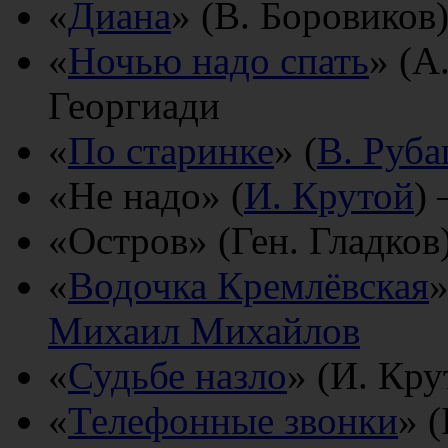
«
Диана
» (В. Боровико
«
Ночью надо спать
» (А
Георгиади
«
По старинке
» (
В. Руб
«Не надо» (
И. Крутой
)
«Остров» (Ген. Гладков
«
Водочка Кремлёвская
»
Михаил Михайлов
«
Судьбе назло
» (И. Кр
«
Телефонные звонки
» 