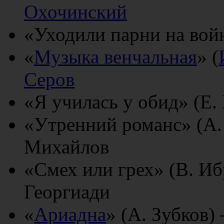
Охочинский
«Уходили парни на войн
«
Музыка венчальная
» (
Серов
«Я училась у обид» (Е
«Утренний романс» (А.
Михайлов
«Смех или грех» (В. И
Георгиади
«
Ариадна
» (А. Зубков)