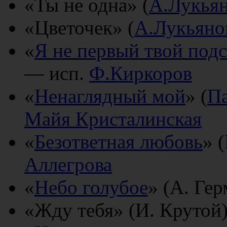
«Ты не одна» (
А.Лукья
«Цветочек» (
А.Лукьяно
«
Я не первый твой под
— исп.
Ф.Киркоров
«
Ненаглядный мой
» (
Па
Майя Кристалинская
«
Безответная любовь
» 
Аллегрова
«
Небо голубое
» (А. Ге
«Жду тебя» (И. Крутой