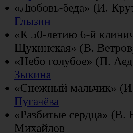
«Любовь-беда» (И. Кру
Глызин
«К 50-летию 6-й клини
Щукинская» (В. Ветро
«Небо голубое» (П. Ае
Зыкина
«Снежный мальчик» (И
Пугачёва
«Разбитые сердца» (В.
Михайлов