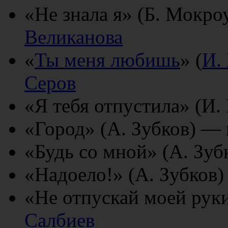
«Не знала я» (Б. Мокро
Великанова
«
Ты меня любишь
» (
И.
Серов
«Я тебя отпустила» (И.
«Город» (А. Зубков) —
«Будь со мной» (А. Зуб
«Надоело!» (А. Зубков
«Не отпускай моей руки
Салбиев