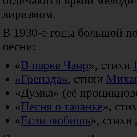
отличаются яркой мелоди
лиризмом.
В 1930-е годы большой п
песни:
«
В парке Чаир
», стихи
«Гренада»
, стихи
Михаи
«Думка» (её проникнов
«
Песня о тачанке
», сти
«
Если любишь
», стихи