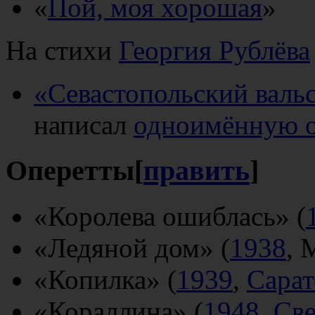
«
Пой, моя хорошая
»
На стихи
Георгия Рублёва
«Севастопольский валь
написал
одноимённую о
Оперетты
[
править
]
«Королева ошиблась» (
«Ледяной дом» (
1938
, 
«Копилка» (
1939
,
Сарат
«Кораллина» (
1948
,
Све