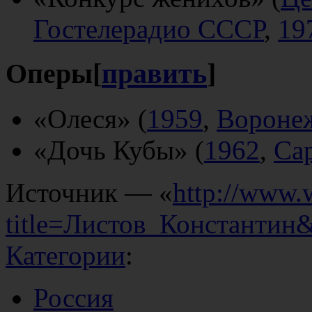
Гостелерадио СССР
,
19
Оперы
[
править
]
«Олеся» (
1959
,
Вороне
«Дочь Кубы» (
1962
,
Са
Источник — «
http://www.
title=Листов_Константин
Категории
:
Россия