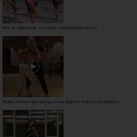
Ржу не переставая, это видео пересмотришь не раз
Ролик длится пару секунд, но вы будете в шоке от увиденного