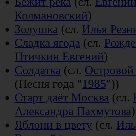
Бежит река
(сл.
Евгени
Колмановский
)
Золушка
(сл.
Илья Резн
Сладка ягода
(сл.
Рожде
Птичкин Евгений
)
Солдатка
(сл.
Островой
(Песня года "
1985
"))
Старт даёт Москва
(сл.
Александра Пахмутова
)
Яблони в цвету
(сл.
Иль