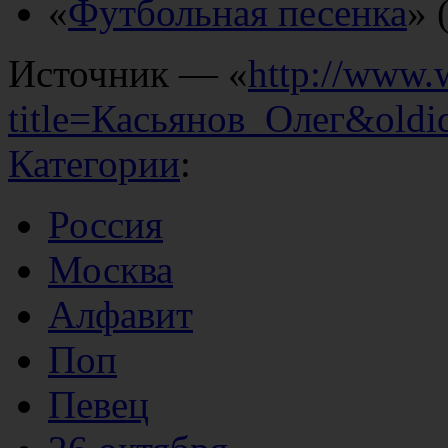
«
Футбольная песенка
» 
Источник — «
http://www.
title=Касьянов_Олег&old
Категории
:
Россия
Москва
Алфавит
Поп
Певец