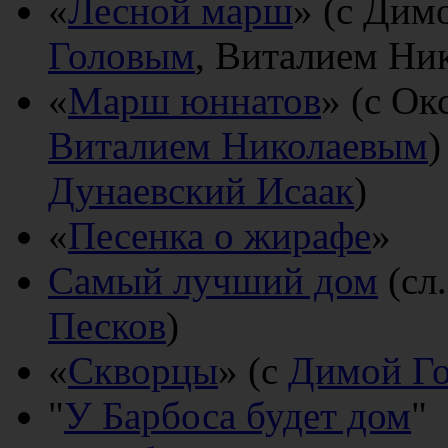
«
Лесной марш
» (с Дим
Головым
, Виталием Ни
«
Марш юннатов
» (с Ок
Виталием Николаевым
)
Дунаевский Исаак
)
«
Песенка о жирафе
»
Самый лучший дом
(сл
Песков
)
«
Скворцы
» (с
Димой Г
"
У Барбоса будет дом
"