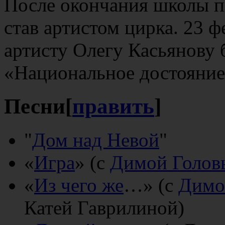
После окончания школы п
став артистом цирка. 23 
артисту Олегу Касьянову 
«Национальное достояние
Песни
[
править
]
"
Дом над Невой
"
«
Игра
» (с
Димой Голо
«
Из чего же
…» (с
Димо
Катей Гаврилиной)