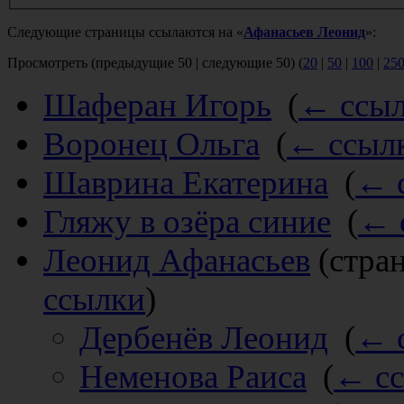
Следующие страницы ссылаются на «
Афанасьев Леонид
»:
Просмотреть (предыдущие 50 | следующие 50) (
20
|
50
|
100
|
25
Шаферан Игорь
‎
(
← ссы
Воронец Ольга
‎
(
← ссыл
Шаврина Екатерина
‎
(
← 
Гляжу в озёра синие
‎
(
← 
Леонид Афанасьев
(стран
ссылки
)
Дербенёв Леонид
‎
(
← 
Неменова Раиса
‎
(
← с