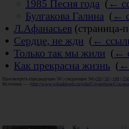
1985 Песня года
‎
(
← с
Булгакова Галина
‎
(
← 
Л.Афанасьев
(страница-п
Сердце, не жди
‎
(
← ссыл
Только так мы жили
‎
(
← 
Как прекрасна жизнь
‎
(
←
Просмотреть (предыдущие 50 | следующие 50) (
20
|
50
|
100
|
25
Источник — «
http://www.wikiakkords.ru/wiki/Служебная:Ссыл