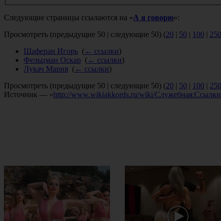
Следующие страницы ссылаются на «
А я говорю
»:
Просмотреть (предыдущие 50 | следующие 50) (
20
|
50
|
100
|
25
Шаферан Игорь
‎
(
← ссылки
)
Фельцман Оскар
‎
(
← ссылки
)
Лукач Мария
‎
(
← ссылки
)
Просмотреть (предыдущие 50 | следующие 50) (
20
|
50
|
100
|
25
Источник — «
http://www.wikiakkords.ru/wiki/Служебная:Ссыл