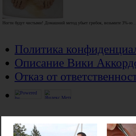
Ногти будут чистыми! Домашний метод убьет грибок, возьмите 3%-ю
Политика конфиденциа
Описание Вики Аккорд
Отказ от ответственнос