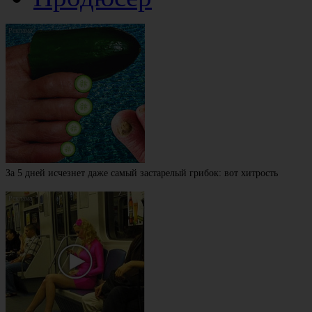
За 5 дней исчезнет даже самый застарелый грибок: вот хитрость