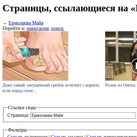
Страницы, ссылающиеся на 
←
Ермолаева Майя
Перейти к:
навигация
,
поиск
Даже самый запущенный грибок исчезнет с корнем,
Ролик из Омска: 
если перед сном…
Ссылки сюда
Страница:
Фильтры
Скрыть
включения |
Скрыть
ссылки |
Скрыть
перенаправлен