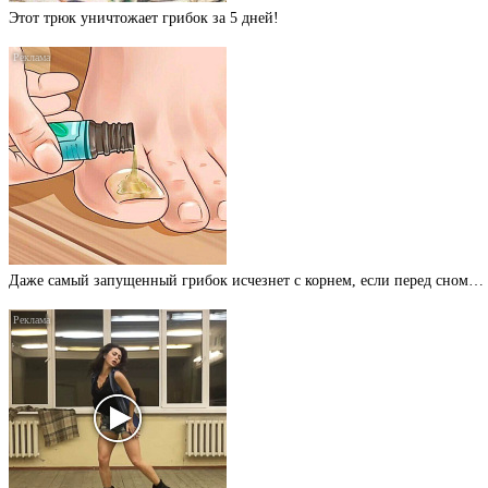
Этот трюк уничтожает грибок за 5 дней!
Даже самый запущенный грибок исчезнет с корнем, если перед сном…