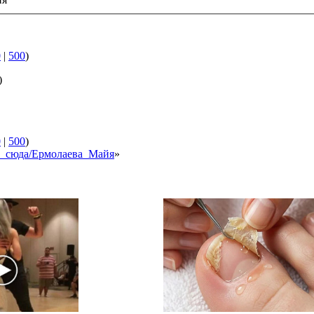
0
|
500
)
)
0
|
500
)
ки_сюда/Ермолаева_Майя
»