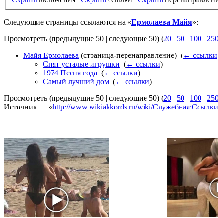
Следующие страницы ссылаются на «
Ермолаева Майя
»:
Просмотреть (предыдущие 50 | следующие 50) (
20
|
50
|
100
|
25
Майя Ермолаева
(страница-перенаправление) ‎
(
← ссылки
Спят усталые игрушки
‎
(
← ссылки
)
1974 Песня года
‎
(
← ссылки
)
Самый лучший дом
‎
(
← ссылки
)
Просмотреть (предыдущие 50 | следующие 50) (
20
|
50
|
100
|
25
Источник — «
http://www.wikiakkords.ru/wiki/Служебная:Ссыл