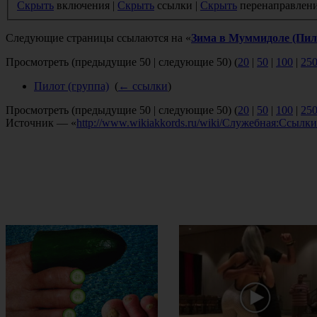
Скрыть
включения |
Скрыть
ссылки |
Скрыть
перенаправлен
Следующие страницы ссылаются на «
Зима в Муммидоле (Пил
Просмотреть (предыдущие 50 | следующие 50) (
20
|
50
|
100
|
25
Пилот (группа)
‎
(
← ссылки
)
Просмотреть (предыдущие 50 | следующие 50) (
20
|
50
|
100
|
25
Источник — «
http://www.wikiakkords.ru/wiki/Служебная:Ссы