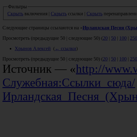
Фильтры
Скрыть
включения |
Скрыть
ссылки |
Скрыть
перенаправлен
Следующие страницы ссылаются на «
Ирландская Песня (Хры
Просмотреть (предыдущие 50 | следующие 50) (
20
|
50
|
100
|
25
Хрынов Алексей
‎
(
← ссылки
)
Просмотреть (предыдущие 50 | следующие 50) (
20
|
50
|
100
|
25
Источник — «
http://www.w
Служебная:Ссылки_сюда/
Ирландская_Песня_(Хрын