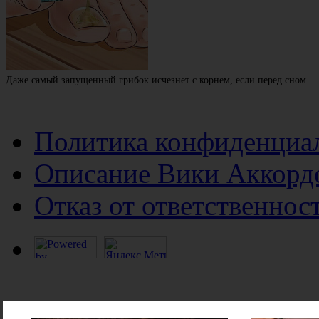
Даже самый запущенный грибок исчезнет с корнем, если перед сном…
Политика конфиденциа
Описание Вики Аккорд
Отказ от ответственнос