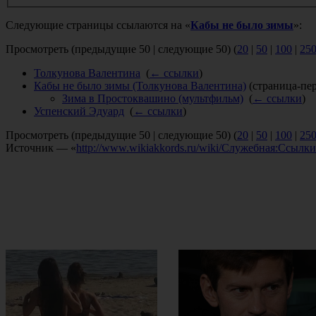
Следующие страницы ссылаются на «
Кабы не было зимы
»:
Просмотреть (предыдущие 50 | следующие 50) (
20
|
50
|
100
|
25
Толкунова Валентина
‎
(
← ссылки
)
Кабы не было зимы (Толкунова Валентина)
(страница-пер
Зима в Простоквашино (мультфильм)
‎
(
← ссылки
)
Успенский Эдуард
‎
(
← ссылки
)
Просмотреть (предыдущие 50 | следующие 50) (
20
|
50
|
100
|
25
Источник — «
http://www.wikiakkords.ru/wiki/Служебная:Ссы