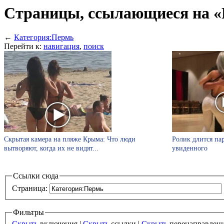
Страницы, ссылающиеся на «
←
Категория:Пермь
Перейти к:
навигация
,
поиск
Скрытая камера на пляже Крыма: Что люди
Ролик длится пар
вытворяют, когда их не видят...
увиденного
Ссылки сюда
Страница:
Фильтры
Скрыть
включения |
Скрыть
ссылки |
Скрыть
перенаправлен