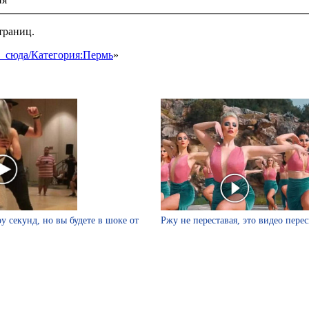
траниц.
ки_сюда/Категория:Пермь
»
у секунд, но вы будете в шоке от
Ржу не переставая, это видео пере