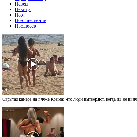
Певец
Певица
Поэт
Поэт-песенник
Продюсер
Скрытая камера на пляже Крыма: Что люди вытворяют, когда их не видят