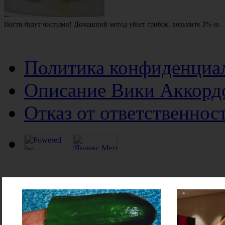
Ногти будут чистыми! Домашний метод убьет грибок, возьмите 3%-ю
Политика конфиденциа
Описание Вики Аккорд
Отказ от ответственнос