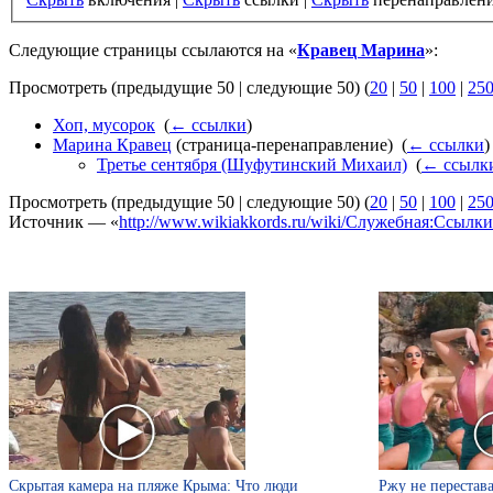
Следующие страницы ссылаются на «
Кравец Марина
»:
Просмотреть (предыдущие 50 | следующие 50) (
20
|
50
|
100
|
25
Хоп, мусорок
‎
(
← ссылки
)
Марина Кравец
(страница-перенаправление) ‎
(
← ссылки
)
Третье сентября (Шуфутинский Михаил)
‎
(
← ссылк
Просмотреть (предыдущие 50 | следующие 50) (
20
|
50
|
100
|
25
Источник — «
http://www.wikiakkords.ru/wiki/Служебная:Ссыл
Скрытая камера на пляже Крыма: Что люди
Ржу не перестава