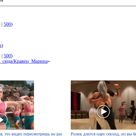
0
|
500
)
и
)
0
|
500
)
ки_сюда/Кравец_Марина
»
я, это видео пересмотришь не раз
Ролик длится пару секунд, но вы б