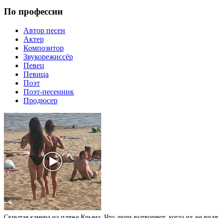
По профессии
Автор песен
Актер
Композитор
Звукорежиссёр
Певец
Певица
Поэт
Поэт-песенник
Продюсер
Скрытая камера на пляже Крыма: Что люди вытворяют, когда их не видят