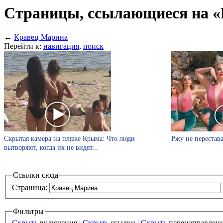
Страницы, ссылающиеся на 
←
Кравец Марина
Перейти к:
навигация
,
поиск
Скрытая камера на пляже Крыма: Что люди
Ржу не перестава
вытворяют, когда их не видят...
Ссылки сюда
Страница:
Фильтры
Скрыть
включения |
Скрыть
ссылки |
Скрыть
перенаправлен