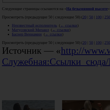
Следующие страницы ссылаются на «
На безымянной высоте
»
Просмотреть (предыдущие 50 | следующие 50) (
20
|
50
|
100
|
25
Неизвестный исполнитель
‎
(
← ссылки
)
Матусовский Михаил
‎
(
← ссылки
)
Баснер Вениамин
‎
(
← ссылки
)
Просмотреть (предыдущие 50 | следующие 50) (
20
|
50
|
100
|
25
Источник — «
http://www.w
Служебная:Ссылки_сюда/