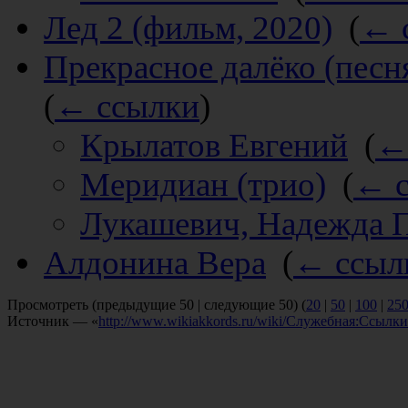
Лед 2 (фильм, 2020)
‎
(
← 
Прекрасное далёко (песн
(
← ссылки
)
Крылатов Евгений
‎
(
←
Меридиан (трио)
‎
(
← с
Лукашевич, Надежда 
Алдонина Вера
‎
(
← ссыл
Просмотреть (предыдущие 50 | следующие 50) (
20
|
50
|
100
|
25
Источник — «
http://www.wikiakkords.ru/wiki/Служебная:Ссыл