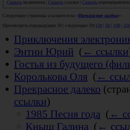
Скрыть
включения |
Скрыть
ссылки |
Скрыть
перенаправлен
Следующие страницы ссылаются на «
Прекрасное далёко
»:
Просмотреть (предыдущие 50 | следующие 50) (
20
|
50
|
100
|
25
Приключения электроник
Энтин Юрий
‎
(
← ссылки
Гостья из будущего (фил
Королькова Оля
‎
(
← ссы
Прекрасное далеко
(стра
ссылки
)
1985 Песня года
‎
(
← с
Кныш Галина
‎
(
← ссы