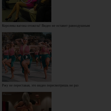
Королева вагона отожгла! Видео не оставит равнодушным
Ржу не переставая, это видео пересмотришь не раз