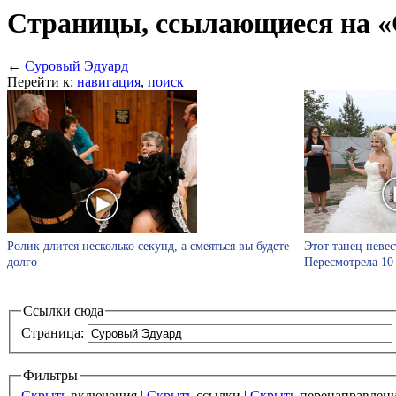
Страницы, ссылающиеся на «
←
Суровый Эдуард
Перейти к:
навигация
,
поиск
Ролик длится несколько секунд, а смеяться вы будете
Этот танец невес
долго
Пересмотрела 10
Ссылки сюда
Страница:
Фильтры
Скрыть
включения |
Скрыть
ссылки |
Скрыть
перенаправлен