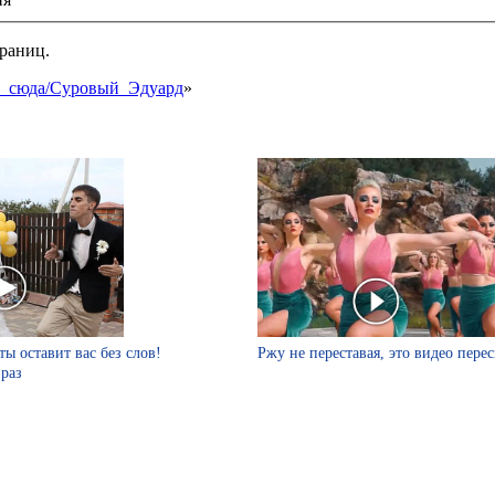
раниц.
ки_сюда/Суровый_Эдуард
»
ты оставит вас без слов!
Ржу не переставая, это видео пере
 раз