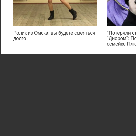
Ролик из Омска: вы будете смеяться
"Потеряли ст
долго
"Диором": П
семейке Пл