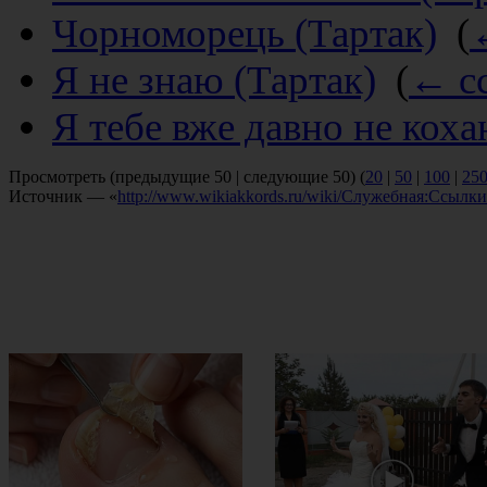
Чорноморець (Тартак)
‎
(
Я не знаю (Тартак)
‎
(
← с
Я тебе вже давно не коха
Просмотреть (предыдущие 50 | следующие 50) (
20
|
50
|
100
|
25
Источник — «
http://www.wikiakkords.ru/wiki/Служебная:Ссылк