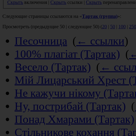
Скрыть
включения |
Скрыть
ссылки |
Скрыть
перенаправлен
Следующие страницы ссылаются на «
Тартак (группа)
»:
Просмотреть (предыдущие 50 | следующие 50) (
20
|
50
|
100
|
25
Песочница
‎
(
← ссылки
)
100% плагіат (Тартак)
‎
(
←
Весело (Тартак)
‎
(
← ссы
Мій Лицарський Хрест (
Не кажучи нікому (Тарта
Ну, пострибай (Тартак)
‎
(
Понад Хмарами (Тартак)
Стільникове кохання (Та