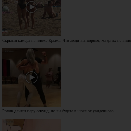
Скрытая камера на пляже Крыма: Что люди вытворяют, когда их не видят
Ролик длится пару секунд, но вы будете в шоке от увиденного