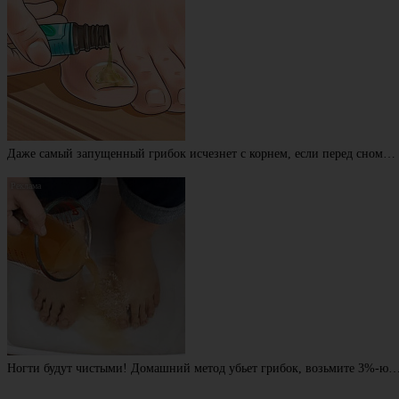
Даже самый запущенный грибок исчезнет с корнем, если перед сном…
Ногти будут чистыми! Домашний метод убьет грибок, возьмите 3%-ю