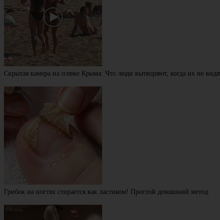
Скрытая камера на пляже Крыма: Что люди вытворяют, когда их не видят
Грибок на ногтях стирается как ластиком! Простой домашний метод