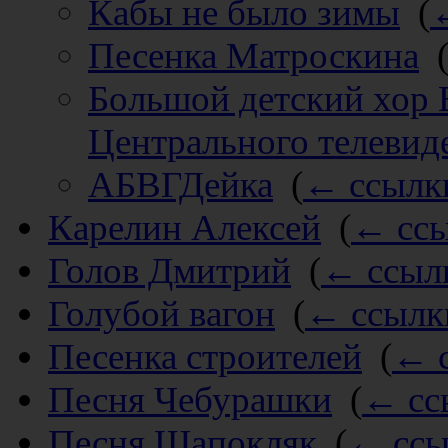
Кабы не было зимы
‎
(
Песенка Матроскина
‎
Большой детский хор 
Центрального телевид
АБВГДейка
‎
(
← ссылк
Карелин Алексей
‎
(
← сс
Голов Дмитрий
‎
(
← ссыл
Голубой вагон
‎
(
← ссылк
Песенка строителей
‎
(
← 
Песня Чебурашки
‎
(
← сс
Песня Шапокляк
‎
(
← ссы