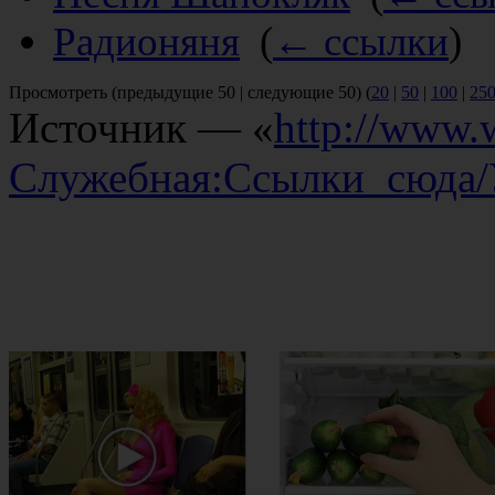
Радионяня
‎
(
← ссылки
)
Просмотреть (предыдущие 50 | следующие 50) (
20
|
50
|
100
|
25
Источник — «
http://www.w
Служебная:Ссылки_сюда/