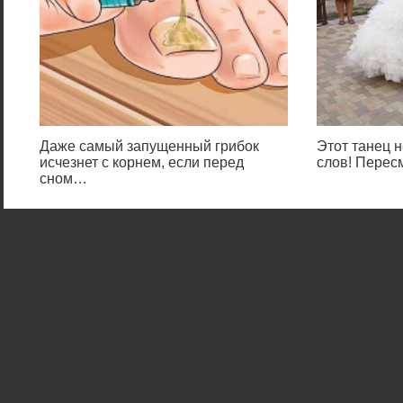
Даже самый запущенный грибок
Этот танец н
исчезнет с корнем, если перед
слов! Перес
сном…