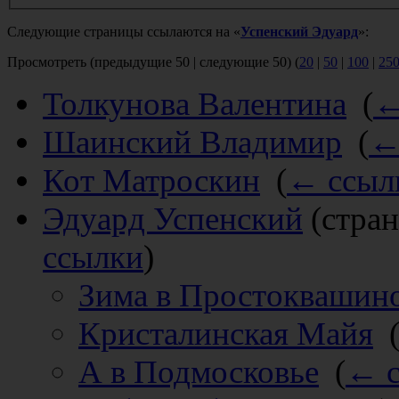
Следующие страницы ссылаются на «
Успенский Эдуард
»:
Просмотреть (предыдущие 50 | следующие 50) (
20
|
50
|
100
|
25
Толкунова Валентина
‎
(
←
Шаинский Владимир
‎
(
←
Кот Матроскин
‎
(
← ссыл
Эдуард Успенский
(стран
ссылки
)
Зима в Простоквашино
Кристалинская Майя
‎
А в Подмосковье
‎
(
← с