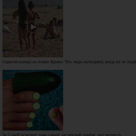
Скрытая камера на пляже Крыма: Что люди вытворяют, когда их не видят
За 5 дней исчезнет даже самый застарелый грибок: вот хитрость