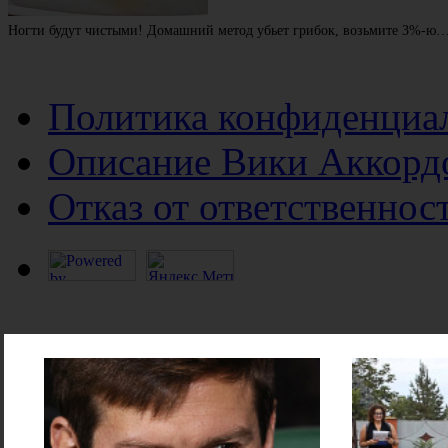
Ногти будут чистыми! Домашний метод убьет грибок, возьмите 3%-ю
Политика конфиденциа
Описание Вики Аккорд
Отказ от ответственнос