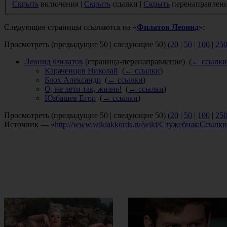
Скрыть
включения |
Скрыть
ссылки |
Скрыть
перенаправлен
Следующие страницы ссылаются на «
Филатов Леонид
»:
Просмотреть (предыдущие 50 | следующие 50) (
20
|
50
|
100
|
25
Леонид Филатов
(страница-перенаправление) ‎
(
← ссылки
Караченцов Николай
‎
(
← ссылки
)
Блох Александр
‎
(
← ссылки
)
О, не лети так, жизнь!
‎
(
← ссылки
)
Юзбашев Егор
‎
(
← ссылки
)
Просмотреть (предыдущие 50 | следующие 50) (
20
|
50
|
100
|
25
Источник — «
http://www.wikiakkords.ru/wiki/Служебная:Ссыл