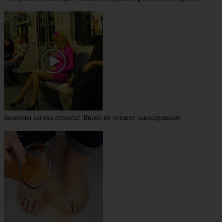
Королева вагона отожгла! Видео не оставит равнодушным