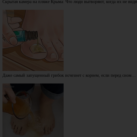
Скрытая камера на пляже Крыма: Что люди вытворяют, когда их не видят
Даже самый запущенный грибок исчезнет с корнем, если перед сном…