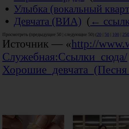
Улыбка (вокальный кварт
Девчата (ВИА)
‎
(
← ссыл
Просмотреть (предыдущие 50 | следующие 50) (
20
|
50
|
100
|
25
Источник — «
http://www.w
Служебная:Ссылки_сюда/
Хорошие_девчата_(Песня