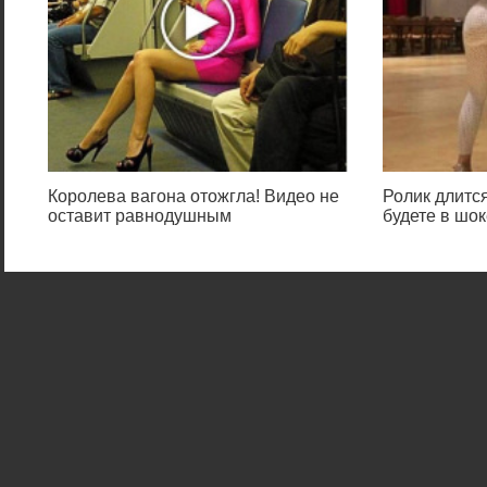
Королева вагона отожгла! Видео не
Ролик длится
оставит равнодушным
будете в шок