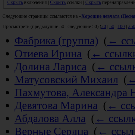
Скрыть
включения |
Скрыть
ссылки |
Скрыть
перенаправлен
Следующие страницы ссылаются на «
Хорошие девчата (Песня
Просмотреть (предыдущие 50 | следующие 50) (
20
|
50
|
100
|
25
Фабрика (группа)
‎
(
← сс
Отиева Ирина
‎
(
← ссылк
Долина Лариса
‎
(
← ссыл
Матусовский Михаил
‎
(
←
Пахмутова, Александра 
Девятова Марина
‎
(
← сс
Абдалова Алла
‎
(
← ссыл
Верные Сердца
‎
(
← ссыл