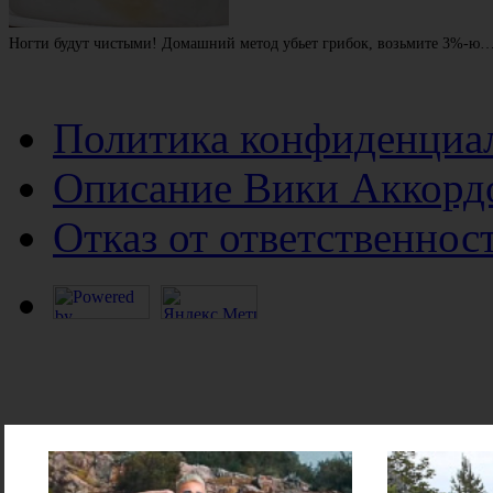
Ногти будут чистыми! Домашний метод убьет грибок, возьмите 3%-ю
Политика конфиденциа
Описание Вики Аккорд
Отказ от ответственнос