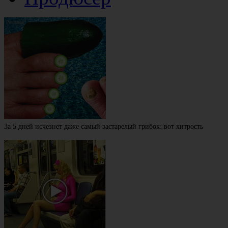
За 5 дней исчезнет даже самый застарелый грибок: вот хитрость