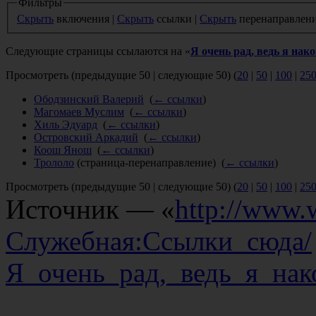
Фильтры
Скрыть
включения |
Скрыть
ссылки |
Скрыть
перенаправлен
Следующие страницы ссылаются на «
Я очень рад, ведь я на
Просмотреть (предыдущие 50 | следующие 50) (
20
|
50
|
100
|
25
Ободзинский Валерий
‎
(
← ссылки
)
Магомаев Муслим
‎
(
← ссылки
)
Хиль Эдуард
‎
(
← ссылки
)
Островский Аркадий
‎
(
← ссылки
)
Коош Янош
‎
(
← ссылки
)
Трололо
(страница-перенаправление) ‎
(
← ссылки
)
Просмотреть (предыдущие 50 | следующие 50) (
20
|
50
|
100
|
25
Источник — «
http://www.w
Служебная:Ссылки_сюда/
Я_очень_рад,_ведь_я_на