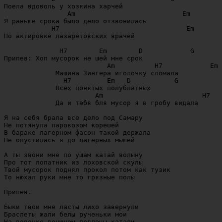
Поела вдоволь у хозяина харчей

                Am                           Em

Я раньше срока было дело отзвонилась

            H7                                Em

По актировке лазаретовских врачей

              H7        Em        D            G

Припев: Хоп мусорок не шей мне срок 

                          Am          H7            Em

             Машина Зингера иголочку сломала

               H7         Em   D           G

             Всех понятых полублатных

                       Am                         H7   
             Да и тебя бля мусор я в гробу видала

Я на себя брала все дело под Самару

Не потянула паровозом корешей

В бараке лагерном фасон такой держала

Не опустилась я до лагерных мышей

А ты звони мне по ушам катай волыну

Про тот лопатник из лоховской скулы

Твой мусорок поднял прокол потом как тузик

То нюхал руки мне то грязные полы

Припев.

Быки твои мне ласты лихо завернули

Браслеты жали белы рученьки мои

На воронке вонючем подлецы катали
