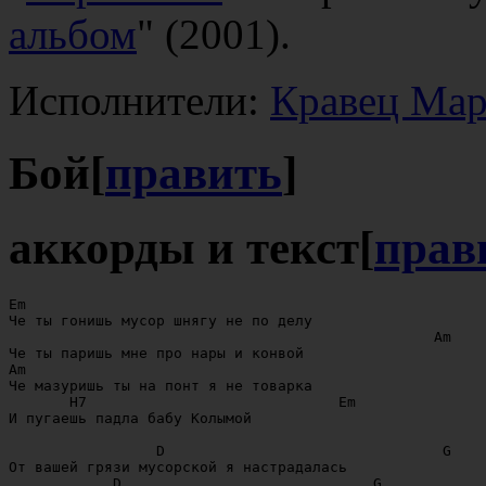
альбом
" (2001).
Исполнители:
Кравец Ма
Бой
[
править
]
аккорды и текст
[
прав
Em

Че ты гонишь мусор шнягу не по делу

                                                 Am

Че ты паришь мне про нары и конвой

Am

Че мазуришь ты на понт я не товарка

       H7                             Em

И пугаешь падла бабу Колымой

                 D                                G

От вашей грязи мусорской я настрадалась

            D                             G
