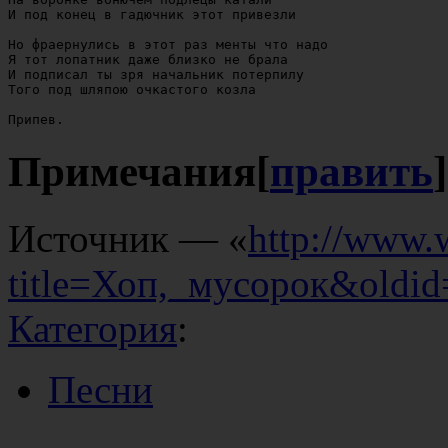
И под конец в гадючник этот привезли

Но фраернулись в этот раз менты что надо

Я тот лопатник даже близко не брала

И подписал ты зря начальник потерпилу

Того под шляпою очкастого козла

Примечания
[
править
]
Источник — «
http://www.
title=Хоп,_мусорок&oldi
Категория
:
Песни