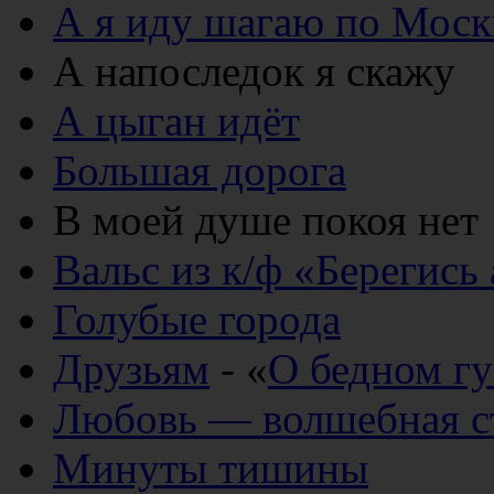
А я иду шагаю по Моск
А напоследок я скажу
А цыган идёт
Большая дорога
В моей душе покоя нет
Вальс из к/ф «Берегись
Голубые города
Друзьям
- «
О бедном гу
Любовь — волшебная ст
Минуты тишины