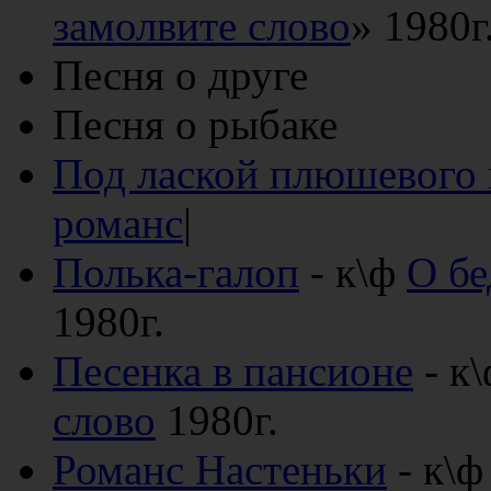
замолвите слово
» 1980г
Песня о друге
Песня о рыбаке
Под лаской плюшевого 
романс
|
Полька-галоп
- к\ф
О бе
1980г.
Песенка в пансионе
- к
слово
1980г.
Романс Настеньки
- к\