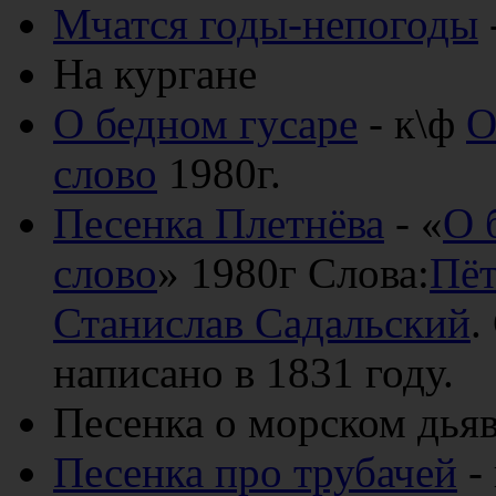
Мчатся годы-непогоды
На кургане
О бедном гусаре
- к\ф
О
слово
1980г.
Песенка Плетнёва
- «
О 
слово
» 1980г Слова:
Пёт
Станислав Садальский
.
написано в 1831 году.
Песенка о морском дья
Песенка про трубачей
- 