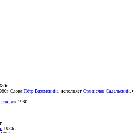
80г.
980г Слова:
Пётр Вяземский
), исполняет
Станислав Садальский
.
е слово
» 1980г.
г.
во
1980г.