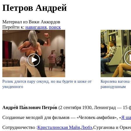
Петров Андрей
Материал из Вики Аккордов
Перейти к:
навигация
,
поиск
Ролик длится пару секунд, но вы будете в шоке от
Королева вагона 
увиденного
равнодушным
Андре́й Па́влович Петро́в
(2 сентября 1930, Ленинград — 15 
Созданные мелодий для фильмов — «Человек-амфибия», «
Я ша
Сотрудничество :
Кристалинская Майя
,
Любэ
,Сурганова и Орке