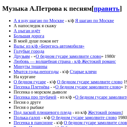
Музыка А.Петрова к песням
[
править
]
А я иду шагаю по Москве
- к/ф
Я шагаю по Москве
А напоследок я скажу
А цыган идёт
Большая дорога
В моей душе покоя нет
Вальс из к/ф «Берегись автомобиля»
Голубые города
Друзьям
- «
О бедном гусаре замолвите слово
» 1980г
Любовь — волшебная страна - к/ф Жестокий романс
Минуты тишины
Мчатся годы-непогоды
- к\ф
Старые клячи
На кургане
О бедном гусаре
- к\ф
О бедном гусаре замолвите слово
19
Песенка Плетнёва
- «
О бедном гусаре замолвите слово
» 1
Песенка о морском дьяволе
Песенка про трубачей
- из к/ф «
О бедном гусаре замолвит
Песня о друге
Песня о рыбаке
Под лаской плюшевого пледа
- из к/ф
Жестокий романс
|
Полька-галоп
- к\ф
О бедном гусаре замолвите слово
1980
Песенка в пансионе
- к\ф
О бедном гусаре замолвите сло