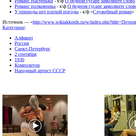
Романс Настеньки
- к\ф
О бедном гусаре замолвите слово
Романс полковника
- к\ф
О бедном гусаре замолвите слов
У природы нет плохой погоды
- к/ф «
Служебный роман
»
Источник — «
http://www.wikiakkords.ru/w/index.php?title=Пет
Категории
:
Алфавит
Россия
Санкт-Петербург
2 сентября
1930
Композитор
Народный артист СССР