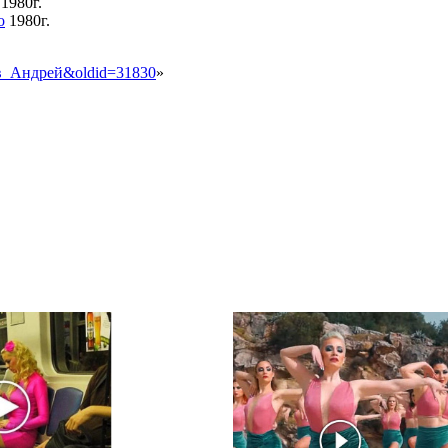
1980г.
о
1980г.
ров_Андрей&oldid=31830
»