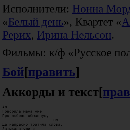
Исполнители:
Нонна Мор
«
Белый день
», Квартет «
А
Рерих
,
Ирина Нельсон
.
Фильмы: к/ф «Русское по
Бой
[
править
]
Аккорды и текст
[
прав
Am

Говорила мама мне

Про любовь обманную,

                      Dm

Да напрасно тратила слова.

Затыкала уши я,
