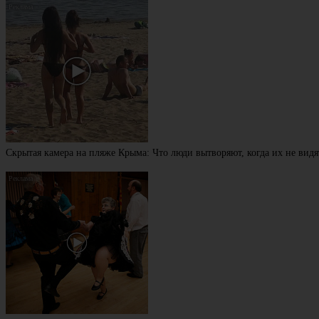
Скрытая камера на пляже Крыма: Что люди вытворяют, когда их не видят