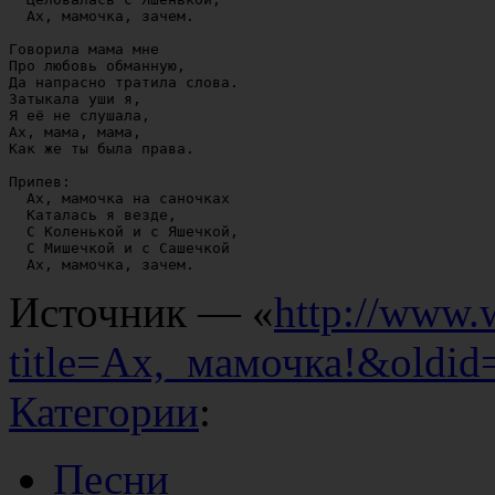
  Ах, мамочка, зачем.

Говорила мама мне

Про любовь обманную,

Да напрасно тратила слова.

Затыкала уши я,

Я её не слушала,

Ах, мама, мама,

Как же ты была права.

Припев:

  Ах, мамочка на саночках

  Каталась я везде,

  С Коленькой и с Яшечкой,

  С Мишечкой и с Сашечкой

Источник — «
http://www.
title=Ах,_мамочка!&oldid
Категории
:
Песни