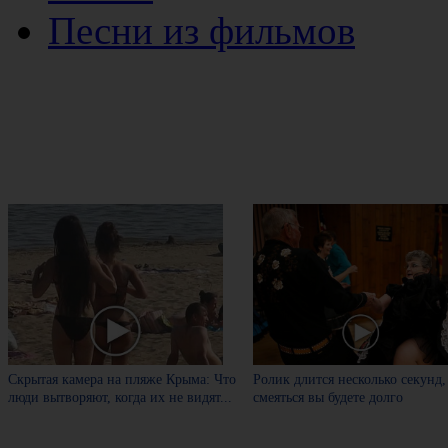
Песни из фильмов
Скрытая камера на пляже Крыма: Что
Ролик длится несколько секунд,
люди вытворяют, когда их не видят...
смеяться вы будете долго