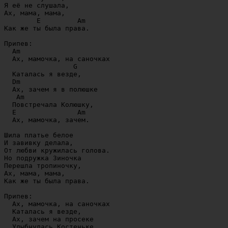
Я её не слушала,

Ах, мама, мама,

        E         Am

Как же ты была права.

Припев:

  Am

  Ах, мамочка, на саночках

                 G

  Каталась я везде,

  Dm

  Ах, зачем я в полюшке

   Am

  Повстречала Колюшку,

  E               Am

  Ах, мамочка, зачем.

Шила платье белое

И завивку делала,

От любви кружилась голова.

Но подружка Зиночка

Перешла тропиночку,

Ах, мама, мама,

Как же ты была права.

Припев:

  Ах, мамочка, на саночках

  Каталась я везде,

  Ах, зачем на просеке

  Улыбнулась Костеньке,
