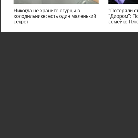
Никогда не храните огурцы в
"Потеряли ст
холодильнике: есть один маленький
"Диором": П
секрет
семейке Пл