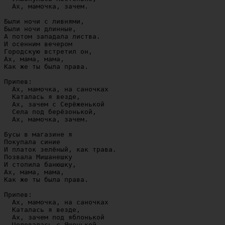
  Ах, мамочка, зачем.

Были ночи с ливнями,

Были ночи длинные,

А потом западала листва.

И осенним вечером

Городскую встретил он,

Ах, мама, мама,

Как же ты была права.

Припев:

  Ах, мамочка, на саночках

  Каталась я везде,

  Ах, зачем с Серёженькой

  Села под берёзонькой,

  Ах, мамочка, зачем.

Бусы в магазине я

Покупала синие

И платок зелёный, как трава.

Позвала Мишанешку

И стопила банюшку,

Ах, мама, мама,

Как же ты была права.

Припев:

  Ах, мамочка, на саночках

  Каталась я везде,

  Ах, зачем под яблонькой

  Целовалась с Яшенькой,
