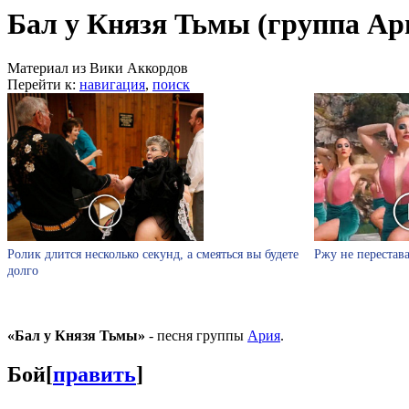
Бал у Князя Тьмы (группа Ар
Материал из Вики Аккордов
Перейти к:
навигация
,
поиск
Ролик длится несколько секунд, а смеяться вы будете
Ржу не перестава
долго
«Бал у Князя Тьмы»
- песня группы
Ария
.
Бой
[
править
]