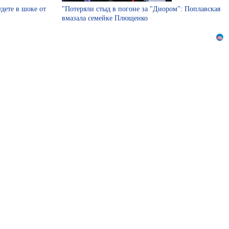
удете в шоке от
"Потеряли стыд в погоне за "Диором": Поплавская
вмазала семейке Плющенко