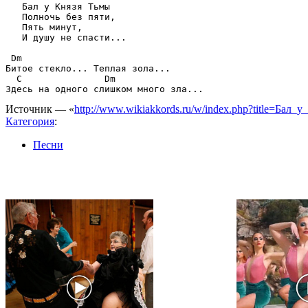
   Бал у Князя Тьмы

   Полночь без пяти,

   Пять минут,

   И душу не спасти...

 Dm

Битое стекло... Теплая зола...

  C               Dm

Источник — «
http://www.wikiakkords.ru/w/index.php?title=Ба
Категория
:
Песни