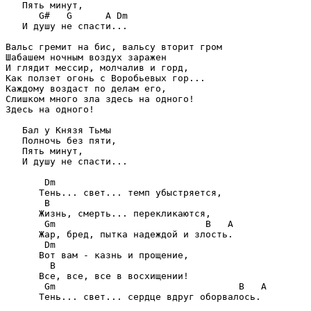
   Пять минут,

      G#   G      A Dm

   И душу не спасти...

Вальс гремит на бис, вальсу вторит гром

Шабашем ночным воздух заражен

И глядит мессир, молчалив и горд,

Как ползет огонь с Воробьевых гор...

Каждому воздаст по делам его,

Слишком много зла здесь на одного!

Здесь на одного!

   Бал у Князя Тьмы

   Полночь без пяти,

   Пять минут,

   И душу не спасти...

       Dm

      Тень... свет... темп убыстряется,

       B

      Жизнь, смерть... перекликаются,

       Gm                           B   A

      Жар, бред, пытка надеждой и злость.

       Dm

      Вот вам - казнь и прощение,

        B

      Все, все, все в восхищении!

       Gm                                 B   A

      Тень... свет... сердце вдруг оборвалось.
