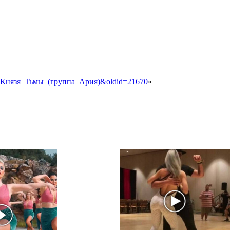
л_у_Князя_Тьмы_(группа_Ария)&oldid=21670
»