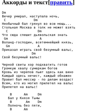
Аккорды и текст
[
править
]
Dm

Вечер умирал, наступала ночь,

 C              Dm

Необычный бал грянул во всю мощь...

Стольная Москва в толк не может взять

  C               Dm

Что сюда спешит дьявольская знать

 Gm                A

Воланд-господин, всетемнейший князь,

  Gm              A

Приказал играть свой безумный вальс,

               Dm

Свой безумный вальс!

Черной свиты хор подхватить готов

Громкую хвалу сумеркам богов

Кровь из черепов пьют здесь как вино

Каждый здесь нечист, каждый обнажен

Правит бал мессир - по делам воздаст

Всем, кто из могил прилетел на вальс

Прилетел на вальс!

    B      Am     Dm

   Бал у Князя Тьмы

    B       Am    Dm

   Полночь без пяти,

    B      Am
