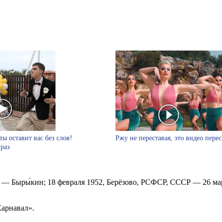
ты оставит вас без слов!
Ржу не переставая, это видео пере
 раз
— Быры́кин; 18 февраля 1952, Берёзово, РСФСР, СССР — 26 мар
Карнавал».