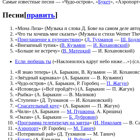
Самые известные песни — «Чудо-остров», «
Букет
», «Аэропорт»
Песни
[
править
]
«Мона Лиза» (Музыка и слова Д. Бове на самом деле авт
«Что ты хочешь мне сказать» (Музыка и стихи Werner The
«
Приглашение к путешествию
» (
Д. Тухманов
—
Ш. Бодл
«Внезапный тупик» (
В. Кузьмин
—
И. Кохановский
)
«Больше не встречу» (
В. Матецкий
— И. Кохановский)
Если любишь ты
(«Наклонилось вдруг небо ниже…») (сл
«Я знаю теперь» (А. Барыкин, В. Кузьмин — И. Кохановс
«Звёздный карнавал» (А. Барыкин — В. Кузьмин)
«Чудо-остров» (А. Барыкин, Р. Горобец —
П. Жагун
)
«Исповедь» («Всё пройдёт») (А. Барыкин — П. Жагун)
«Рыбка» (А. Барыкин — В. Маликов)
«Ступени» (Д. Тухманов — И. Кохановский)
«
Спасательный круг
» (А. Барыкин — П. Жагун)
«Чили» (А. Барыкин —
М. Пушкина
, А. Кришна)
«Океан» (А. Барыкин —
Б. Дубровин
)
«
Программа телепередач на завтра
» (
И. Николаев
— В. Са
«
Аэропорт
» (Р. Горобец —
М. Танич
)
«Потерянный рай» (Д. Тухманов — М. Танич)
«
Букет
» (А. Барыкин —
Н. Рубцов
)