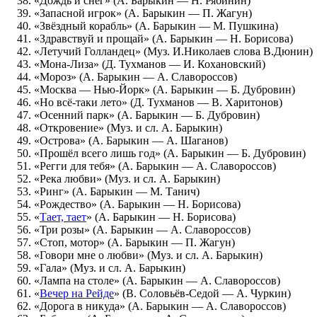
«Дождь и снег» (А. Барыкин — Н. Рябинин)
«Запасной игрок» (А. Барыкин — П. Жагун)
«Звёздный корабль» (А. Барыкин — М. Пушкина)
«Здравствуй и прощай» (А. Барыкин — Н. Борисова)
«Летучий Голландец» (Муз. И.Николаев слова В.Дюнин)
«Мона-Лиза» (Д. Тухманов — И. Кохановский)
«Мороз» (А. Барыкин — А. Славороссов)
«Москва — Нью-Йорк» (А. Барыкин — Б. Дубровин)
«Но всё-таки лето» (Д. Тухманов — В. Харитонов)
«Осенний парк» (А. Барыкин — Б. Дубровин)
«Откровение» (Муз. и сл. А. Барыкин)
«Острова» (А. Барыкин — А. Шаганов)
«Прошёл всего лишь год» (А. Барыкин — Б. Дубровин)
«Регги для тебя» (А. Барыкин — А. Славороссов)
«Река любви» (Муз. и сл. А. Барыкин)
«Ринг» (А. Барыкин — М. Танич)
«Рождество» (А. Барыкин — Н. Борисова)
«
Тает, тает
» (А. Барыкин — Н. Борисова)
«Три розы» (А. Барыкин — А. Славороссов)
«Стоп, мотор» (А. Барыкин — П. Жагун)
«Говори мне о любви» (Муз. и сл. А. Барыкин)
«Гала» (Муз. и сл. А. Барыкин)
«Лампа на столе» (А. Барыкин — А. Славороссов)
«
Вечер на Рейде
» (В. Соловьёв-Седой — А. Чуркин)
«Дорога в никуда» (А. Барыкин — А. Славороссов)