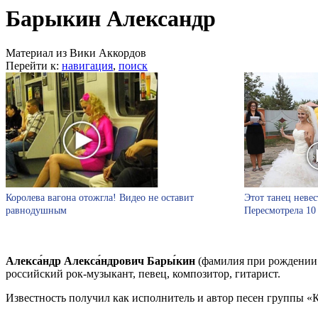
Барыкин Александр
Материал из Вики Аккордов
Перейти к:
навигация
,
поиск
Королева вагона отожгла! Видео не оставит
Этот танец невес
равнодушным
Пересмотрела 10
Алекса́ндр Алекса́ндрович Бары́кин
(фамилия при рождении 
российский рок-музыкант, певец, композитор, гитарист.
Известность получил как исполнитель и автор песен группы «