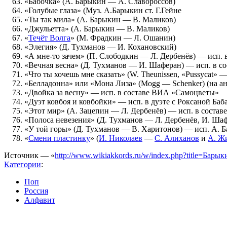
«Бабочка» (А. Барыкин — А. Славороссов)
«Голубые глаза» (Муз. А.Барыкин ст. Г.Гейне
«Ты так мила» (А. Барыкин — В. Маликов)
«Джульетта» (А. Барыкин — В. Маликов)
«
Течёт Волга
» (М. Фрадкин — Л. Ошанин)
«Элегия» (Д. Тухманов — И. Кохановский)
«А мне-то зачем» (П. Слободкин — Л. Дербенёв) — исп. 
«Вечная весна» (Д. Тухманов — И. Шаферан) — исп. в с
«Что ты хочешь мне сказать» (W. Theunissen, «Pussycat» 
«Белладонна» или «Мона Лиза» (Mogg — Schenker) (на анг
«Двойка за весну» — исп. в составе ВИА «Самоцветы»
«Дуэт ковбоя и ковбойки» — исп. в дуэте с Роксаной Баб
«Этот мир» (А. Зацепин — Л. Дербенёв) — исп. в состав
«Полоса невезения» (Д. Тухманов — Л. Дербенёв, И. Ша
«У той горы» (Д. Тухманов — В. Харитонов) — исп. А. 
«
Смени пластинку
» (
И. Николаев
—
С. Алиханов
и
А. Ж
Источник — «
http://www.wikiakkords.ru/w/index.php?title=Бар
Категории
:
Поп
Россия
Алфавит