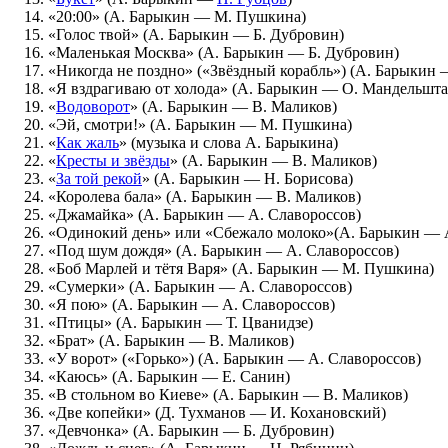
«20:00» (А. Барыкин — М. Пушкина)
«Голос твой» (А. Барыкин — Б. Дубровин)
«Маленькая Москва» (А. Барыкин — Б. Дубровин)
«Никогда не поздно» («Звёздный корабль») (А. Барыкин
«Я вздрагиваю от холода» (А. Барыкин — О. Мандельшта
«
Водоворот
» (А. Барыкин — В. Маликов)
«Эй, смотри!» (А. Барыкин — М. Пушкина)
«
Как жаль
» (музыка и слова А. Барыкина)
«
Кресты и звёзды
» (А. Барыкин — В. Маликов)
«
За той рекой
» (А. Барыкин — Н. Борисова)
«Королева бала» (А. Барыкин — В. Маликов)
«Джамайка» (А. Барыкин — А. Славороссов)
«Одинокий день» или «Сбежало молоко»(А. Барыкин — А
«Под шум дождя» (А. Барыкин — А. Славороссов)
«Боб Марлей и тётя Варя» (А. Барыкин — М. Пушкина)
«Сумерки» (А. Барыкин — А. Славороссов)
«Я пою» (А. Барыкин — А. Славороссов)
«Птицы» (А. Барыкин — Т. Цванидзе)
«Брат» (А. Барыкин — В. Маликов)
«У ворот» («Горько») (А. Барыкин — А. Славороссов)
«Каюсь» (А. Барыкин — Е. Санин)
«В стольном во Киеве» (А. Барыкин — В. Маликов)
«Две копейки» (Д. Тухманов — И. Кохановский)
«Девчонка» (А. Барыкин — Б. Дубровин)