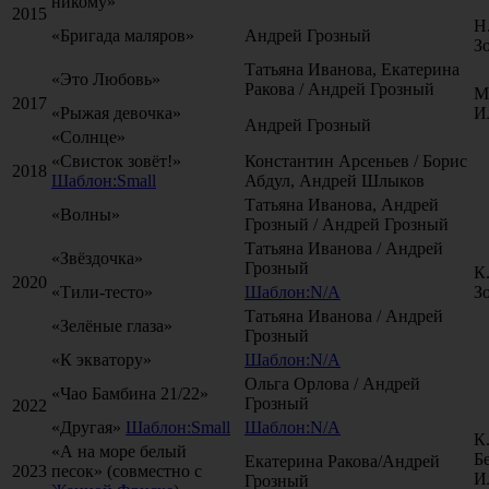
никому»
2015
Н
«Бригада маляров»
Андрей Грозный
З
Татьяна Иванова, Екатерина
«Это Любовь»
Ракова / Андрей Грозный
М
2017
«Рыжая девочка»
И
Андрей Грозный
«Солнце»
«Свисток зовёт!»
Константин Арсеньев / Борис
2018
Шаблон:Small
Абдул, Андрей Шлыков
Татьяна Иванова, Андрей
«Волны»
Грозный / Андрей Грозный
Татьяна Иванова / Андрей
«Звёздочка»
Грозный
К
2020
«Тили-тесто»
Шаблон:N/A
З
Татьяна Иванова / Андрей
«Зелёные глаза»
Грозный
«К экватору»
Шаблон:N/A
Ольга Орлова / Андрей
«Чао Бамбина 21/22»
Грозный
2022
«Другая»
Шаблон:Small
Шаблон:N/A
К
«А на море белый
Б
Екатерина Ракова/Андрей
2023
песок» (совместно с
И
Грозный