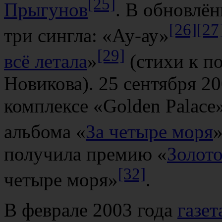
[25]
Прыгунов
. В обновлё
[26]
[27
три сингла: «Ау-ау»
[29]
всё летала
»
(стихи к п
Новикова). 25 сентября 20
комплексе «Golden Palace
альбома «
За четыре моря
получила премию «
Золот
[32]
четыре моря»
.
В феврале 2003 года
газет