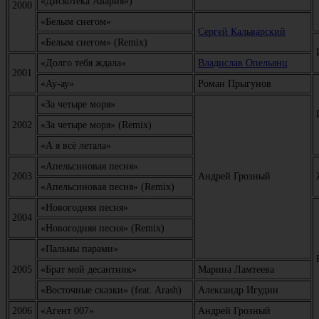
«Дискотека Авария»)
2000
«Белым снегом»
Сергей Кальварский
«Белым снегом» (Remix)
«Долго тебя ждала»
Владислав Опельянц
2001
«Ау-ау»
Роман Прыгунов
«За четыре моря»
2002
«За четыре моря» (Remix)
«А я всё летала»
«Апельсиновая песня»
2003
Андрей Грозный
«Апельсиновая песня» (Remix)
«Новогодняя песня»
2004
«Новогодняя песня» (Remix)
«Пальмы парами»
2005
«Брат мой десантник»
Марина Ламтеева
«Восточные сказки» (feat. Arash)
Александр Игудин
2006
«Агент 007»
Андрей Грозный