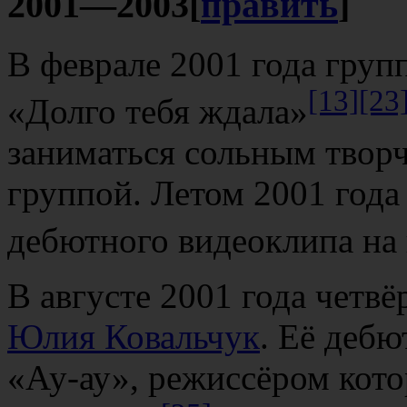
2001—2003
[
править
]
В феврале 2001 года груп
[13]
[23
«Долго тебя ждала»
заниматься сольным творч
группой. Летом 2001 года
дебютного видеоклипа на
В августе 2001 года четвё
Юлия Ковальчук
. Её дебю
«Ау-ау», режиссёром кот