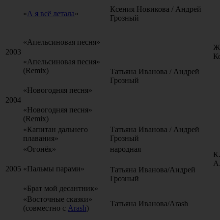
Ксения Новикова / Андрей
«
А я всё летала
»
Грозный
«Апельсиновая песня»
Ж
2003
К
«Апельсиновая песня»
(Remix)
Татьяна Иванова / Андрей
Грозный
«Новогодняя песня»
2004
«Новогодняя песня»
(Remix)
«Капитан дальнего
Татьяна Иванова / Андрей
плавания»
Грозный
«Огонёк»
народная
К
А
2005
«Пальмы парами»
Татьяна Иванова/Андрей
Грозный
«Брат мой десантник»
«Восточные сказки»
Татьяна Иванова/Arash
(совместно с
Arash
)