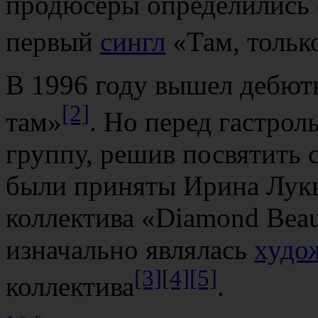
продюсеры определились с
первый
сингл
«Там, только
В 1996 году вышел дебю
[2]
там»
. Но перед гастро
группу, решив посвятить с
были приняты Ирина Лукь
коллектива «Diamond Bea
изначально являлась
худо
[3]
[4]
[5]
коллектива
.