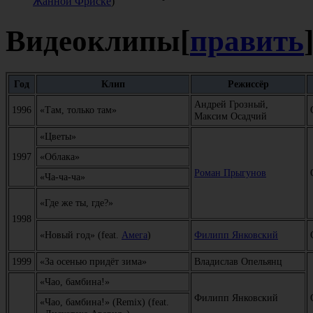
Жанной Фриске
)
Видеоклипы
[
править
Год
Клип
Режиссёр
Андрей Грозный,
1996
«Там, только там»
Максим Осадчий
«Цветы»
1997
«Облака»
Роман Прыгунов
«Ча-ча-ча»
«Где же ты, где?»
1998
«Новый год» (feat.
Амега
)
Филипп Янковский
1999
«За осенью придёт зима»
Владислав Опельянц
«Чао, бамбина!»
Филипп Янковский
«Чао, бамбина!» (Remix) (feat.