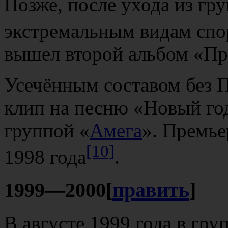
Позже, после ухода из гру
экстремальным видам спо
вышел второй альбом «Пр
Усечённым составом без 
клип на песню «Новый год
группой «
Амега
». Премье
[10]
1998 года
.
1999—2000
[
править
]
В августе 1999 года в гр