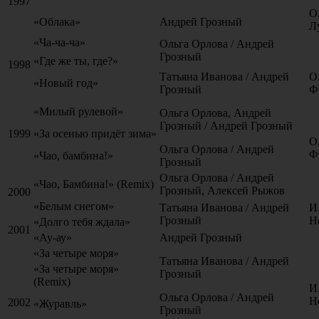
1997
О
«Облака»
Андрей Грозный
Л
«Ча-ча-ча»
Ольга Орлова / Андрей
Грозный
«Где же ты, где?»
1998
Татьяна Иванова / Андрей
О
«Новый год»
Грозный
Ф
«Милый рулевой»
Ольга Орлова, Андрей
Грозный / Андрей Грозный
1999
«За осенью придёт зима»
О
Ольга Орлова / Андрей
Ф
«Чао, бамбина!»
Грозный
Ольга Орлова / Андрей
«Чао, Бамбина!» (Remix)
Грозный, Алексей Рыжов
2000
«Белым снегом»
Татьяна Иванова / Андрей
И
Грозный
Н
«Долго тебя ждала»
2001
«Ау-ау»
Андрей Грозный
«За четыре моря»
Татьяна Иванова / Андрей
«За четыре моря»
Грозный
(Remix)
И
Ольга Орлова / Андрей
Н
2002
«Журавль»
Грозный