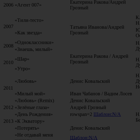
Екатерина Ракова/Андрей
2006
«Агент 007»
Грозный
К
«Тили-тесто»
Н
2007
Татьяна Иванова/Андрей
Ю
«Как звезда»
Грозный
О
«Одноклассники»
Н
2008
Д
«Знаешь, милый»
Екатерина Ракова / Андрей
«Шар»
Н
Грозный
2010
Д
«Утро»
Н
«Любовь»
Денис Ковальский
Д
Н
2011
«Милый мой»
Иван Чабанов / Вадим Лосев
«Любовь» (Remix)
Денис Ковальский
2012
«Зелёные глаза»
Андрей Грозный
«День Рождения»
rowspan=2
Шаблон:N/A
Н
Б
2013
«К Экватору»
«Потерять»
Денис Ковальский
«Не отдавай меня
Шаблон:N/A