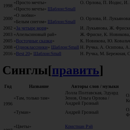
«Просто мечты»
О. Орлова, П. Иодис, И.
1998
«Просто мечты»
Шаблон:Small
«О любви»
2000
О. Орлова, И. Лукьянова
«Белым снегом»
Шаблон:Small
2002
«
За четыре моря
»
И. Лукьянова, Ж. Фриске
2003
«Апельсиновый рай»
Ж. Фриске, К. Новикова
2005
«
Восточные сказки
»
К. Новикова, Ю. Ковальч
2008
«
Одноклассники
»
Шаблон:Small
Н. Ручка, А. Осипова, 
2016
«
Best 20
»
Шаблон:Small
Н. Ручка, М. Бережная, 
Синглы
[
править
]
Год
Название
Авторы слов / музыки
Лолла Полтавская, Эдуард
О
«Там, только там»
Зенов, Ольга Орлова /
К
Андрей Грозный
1996
О
«Туман»
Андрей Грозный
Ф
«Цветы»
Кристиан Рэй