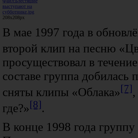
Файл:Блестящие
выступают на
субботнике.jpg
208x208px
В мае 1997 года в обновл
второй клип на песню «Ц
просуществовал в течение
составе группа добилась 
[7]
сняты клипы «Облака»
,
[8]
где?»
.
В конце 1998 года группу