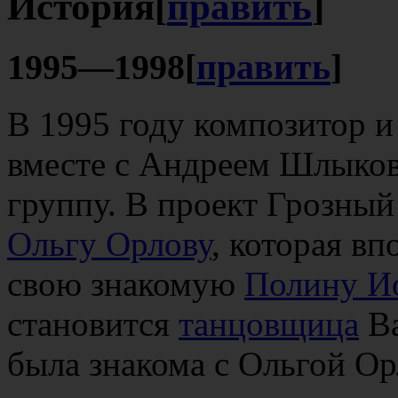
История
[
править
]
1995—1998
[
править
]
В 1995 году композитор 
вместе с Андреем Шлыко
группу. В проект Грозны
Ольгу Орлову
, которая вп
свою знакомую
Полину И
становится
танцовщица
Ва
была знакома с Ольгой Ор