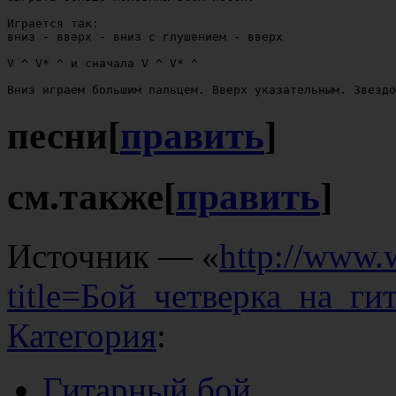
Играется так:

вниз - вверх - вниз с глушением - вверх

V ^ V* ^ и сначала V ^ V* ^

песни
[
править
]
см.также
[
править
]
Источник — «
http://www.
title=Бой_четверка_на_ги
Категория
:
Гитарный бой