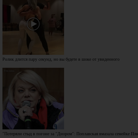
Ролик длится пару секунд, но вы будете в шоке от увиденного
"Потеряли стыд в погоне за "Диором": Поплавская вмазала семейке П