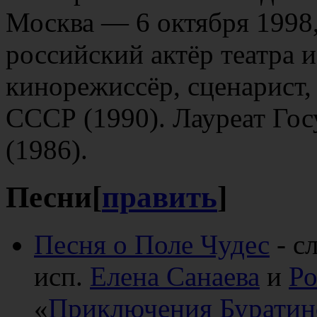
Москва — 6 октября 1998
российский актёр театра 
кинорежиссёр, сценарист,
СССР (1990). Лауреат Го
(1986).
Песни
[
править
]
Песня о Поле Чудес
- с
исп.
Елена Санаева
и
Ро
«
Приключения Буратин