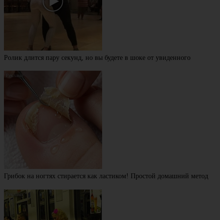
Ролик длится пару секунд, но вы будете в шоке от увиденного
Грибок на ногтях стирается как ластиком! Простой домашний метод