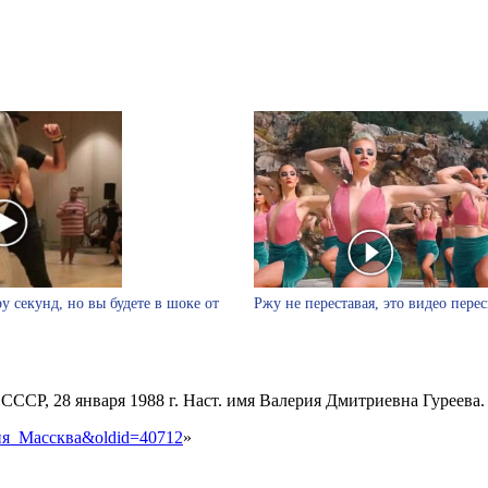
у секунд, но вы будете в шоке от
Ржу не переставая, это видео пере
СССР, 28 января 1988 г. Наст. имя Валерия Дмитриевна Гуреева. 
ерия_Массква&oldid=40712
»