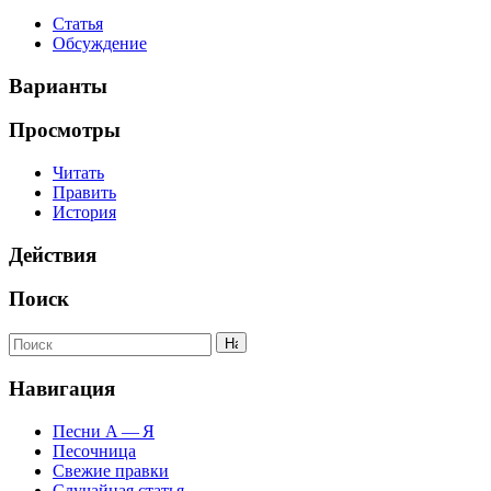
Статья
Обсуждение
Варианты
Просмотры
Читать
Править
История
Действия
Поиск
Навигация
Песни А — Я
Песочница
Свежие правки
Случайная статья