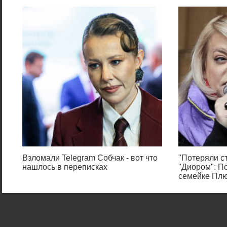
Взломали Telegram Собчак - вот что
"Потеряли ст
нашлось в переписках
"Диором": П
семейке Пл