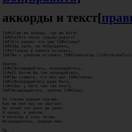
аккорды и текст
[
прав
[G#m]Где же правда, где же Боги?

[A#dim]Кто писал судьбы дороги?

[D#]Кто решает что уже [G#m]пора?

[G#m]Вы ушли, не попрощались,

[C#m]Только в памяти остались,

[D#]Вы с улыбкою остались [G#m]навсегда.[/chordsandlyri
Припев:

[G#m]Возвращайтесь, возвращайтесь,

[C#m]С Богом Вы там попрощайтесь,

[D#]Вы скажите, что без вас [G#m]никак.

[G#m]Возвращайтесь ради Бога,

[C#m]Вас у Бога там так много,

[D#]Возвращайтесь, умоляю [G#m]вас.

По глазам родным скучаю,

Как же мне вас не хватает,

Ну зачем так рано вы ушли.

Я прошу, я умоляю,

И молитвы в слух читаю,

Возвращайтесь, родные мои.

Пр.
