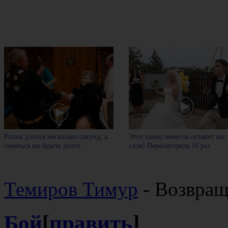
Ролик длится несколько секунд, а
Этот танец невесты оставит вас
смеяться вы будете долго
слов! Пересмотрела 10 раз
Темиров Тимур
- Возвращ
Бой
[
править
]