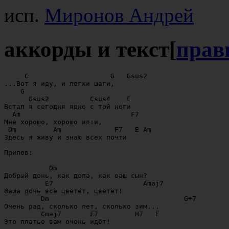
исп.
Миронов Андрей
аккорды и текст
[
прав
     C                    G   Gsus2

...Вот я иду, и легки шаги,

    G

      Gsus2          Csus4    E

Встал я сегодня явно с той ноги

  Am                           F7 

Мне хорошо, хорошо идти,

 Dm         Am             F7   E Am

Здесь я живу и знаю всех почти

Припев:

           Dm                                     

Добрый день, как дела, как ваш сын?

          E7                      Amaj7

Ваша дочь всё цветёт, цветёт!

         Dm                                 G+7    

Очень рад, сколько лет, сколько зим...

         Cmaj7       F7         H7   E

Это платье вам очень идёт!
