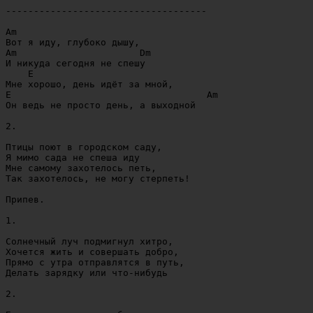
------------------------------------ 

Am                               

Вот я иду, глубоко дышу,

Am                      Dm         

И никуда сегодня не спешу

    E                                        

Мне хорошо, день идёт за мной,

E                                   Am         

Он ведь не просто день, а выходной

2.

Птицы поют в городском саду,

Я мимо сада не спеша иду

Мне самому захотелось петь,

Так захотелось, не могу стерпеть!

Припев.

1.

Солнечный луч подмигнул хитро,

Хочется жить и совершать добро,

Прямо с утра отправлятся в путь,

Делать зарядку или что-нибудь

2.
