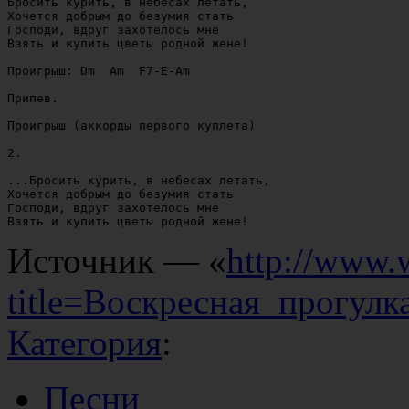
Бросить курить, в небесах летать,

Хочется добрым до безумия стать

Господи, вдруг захотелось мне

Взять и купить цветы родной жене!

Проигрыш: Dm  Am  F7-E-Am

Припев.

Проигрыш (аккорды первого куплета)

2.

...Бросить курить, в небесах летать,

Хочется добрым до безумия стать

Господи, вдруг захотелось мне

Источник — «
http://www.
title=Воскресная_прогул
Категория
:
Песни