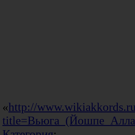
«
http://www.wikiakkords.r
title=Вьюга_(Йошпе_Алла
Категория
: