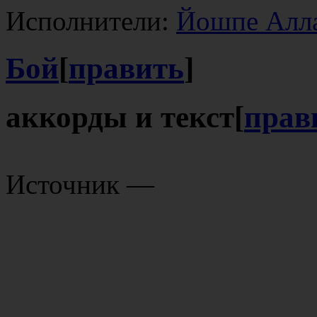
Исполнители:
Йошпе Алл
Бой
[
править
]
аккорды и текст
[
прав
Источник —