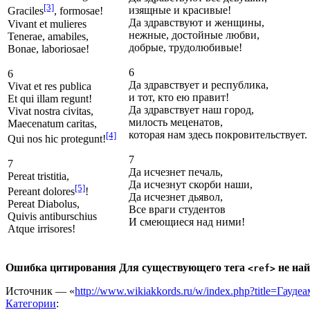
[3]
изящные и красивые!
Graciles
, formosae!
Да здравствуют и женщины,
Vivant et mulieres
нежные, достойные любви,
Tenerae, amabiles,
добрые, трудолюбивые!
Bonae, laboriosae!
6
6
Да здравствует и республика,
Vivat et res publica
и тот, кто ею правит!
Et qui illam regunt!
Да здравствует наш город,
Vivat nostra civitas,
милость меценатов,
Maecenatum caritas,
которая нам здесь покровительствует.
[4]
Qui nos hic protegunt!
7
7
Да исчезнет печаль,
Pereat tristitia,
Да исчезнут скорби наши,
[5]
Pereant dolores
!
Да исчезнет дьявол,
Pereat Diabolus,
Все враги студентов
Quivis antiburschius
И смеющиеся над ними!
Atque irrisores!
Ошибка цитирования Для существующего тега
не най
<ref>
Источник — «
http://www.wikiakkords.ru/w/index.php?title=Гауд
Категории
: