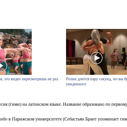
я, это видео пересмотришь не раз
Ролик длится пару секунд, но вы б
увиденного
сня (гимн) на латинском языке. Название образовано по первому 
либо в Парижском университете (Себастьян Брант упоминает гимн