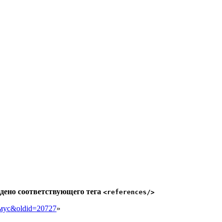
дено соответствующего тега
<references/>
еамус&oldid=20727
»