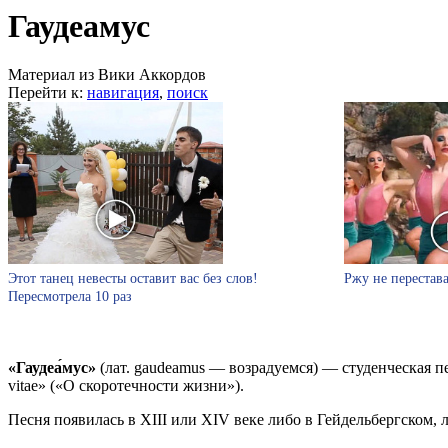
Гаудеамус
Материал из Вики Аккордов
Перейти к:
навигация
,
поиск
Этот танец невесты оставит вас без слов!
Ржу не перестава
Пересмотрела 10 раз
«Гаудеа́мус»
(лат. gaudeamus — возрадуемся) — студенческая пе
vitae» («О скоротечности жизни»).
Песня появилась в XIII или XIV веке либо в Гейдельбергском, 