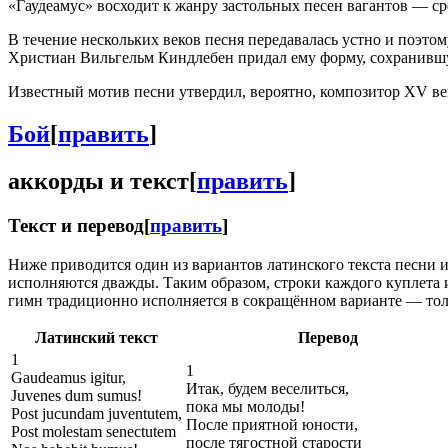
«Гаудеамус» восходит к жанру застольных песен вагантов — ср
В течение нескольких веков песня передавалась устно и поэтом
Христиан Вильгельм Киндлебен придал ему форму, сохранивш
Известный мотив песни утвердил, вероятно, композитор XV ве
Бой
[
править
]
аккорды и текст
[
править
]
Текст и перевод
[
править
]
Ниже приводится один из вариантов латинского текста песни и
исполняются дважды. Таким образом, строки каждого куплета испо
гимн традиционно исполняется в сокращённом варианте — толь
Латинский текст
Перевод
1
1
Gaudeamus igitur,
Итак, будем веселиться,
Juvenes dum sumus!
пока мы молоды!
Post jucundam juventutem,
После приятной юности,
Post molestam senectutem
после тягостной старости