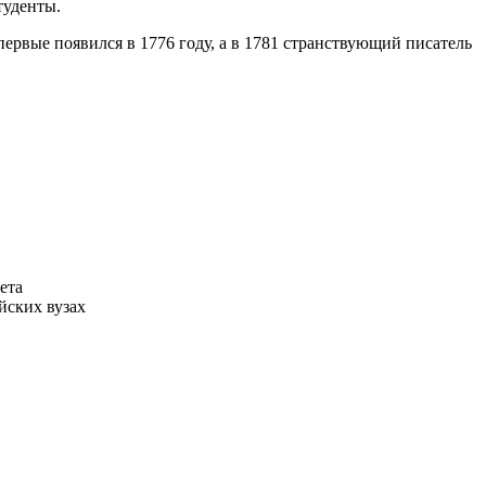
туденты.
первые появился в 1776 году, а в 1781 странствующий писатель
ета
ийских вузах