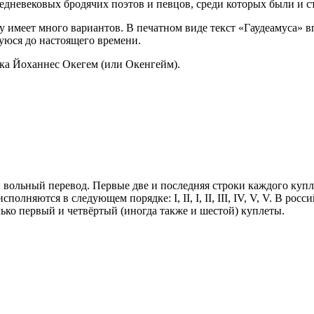
едневековых бродячих поэтов и певцов, среди которых были и с
у имеет много вариантов. В печатном виде текст «Гаудеамуса» в
уюся до настоящего времени.
ка Йоханнес Окегем (или Окенгейм).
 вольный перевод. Первые две и последняя строки каждого купл
лняются в следующем порядке: I, II, I, II, III, IV, V, V. В росс
ко первый и четвёртый (иногда также и шестой) куплеты.