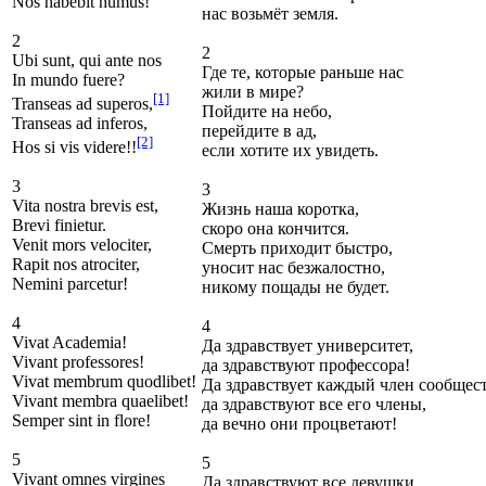
Nos habebit humus!
нас возьмёт земля.
2
2
Ubi sunt, qui ante nos
Где те, которые раньше нас
In mundo fuere?
жили в мире?
[1]
Transeas ad superos,
Пойдите на небо,
Transeas ad inferos,
перейдите в ад,
[2]
Hos si vis videre!!
если хотите их увидеть.
3
3
Vita nostra brevis est,
Жизнь наша коротка,
Brevi finietur.
скоро она кончится.
Venit mors velociter,
Смерть приходит быстро,
Rapit nos atrociter,
уносит нас безжалостно,
Nemini parcetur!
никому пощады не будет.
4
4
Vivat Academia!
Да здравствует университет,
Vivant professores!
да здравствуют профессора!
Vivat membrum quodlibet!
Да здравствует каждый член сообщест
Vivant membra quaelibet!
да здравствуют все его члены,
Semper sint in flore!
да вечно они процветают!
5
5
Vivant omnes virgines
Да здравствуют все девушки,