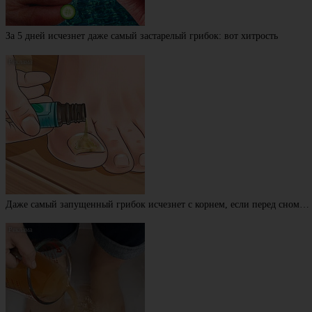
За 5 дней исчезнет даже самый застарелый грибок: вот хитрость
Даже самый запущенный грибок исчезнет с корнем, если перед сном…