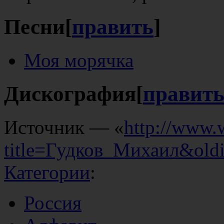
Песни
[
править
]
Моя морячка
Дискография
[
правит
Источник — «
http://www.
title=Гудков_Михаил&old
Категории
:
Россия