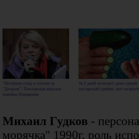
"Потеряли стыд в погоне за
За 5 дней исчезнет даже самый
"Диором": Поплавская вмазала
застарелый грибок: вот хитрост
семейке Плющенко
Михаил Гудков
- персон
морячка" 1990г, роль исп