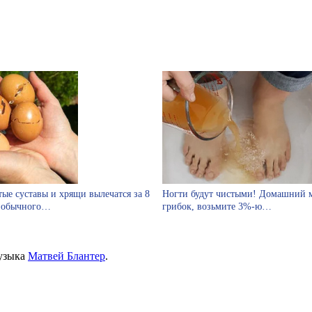
тые суставы и хрящи вылечатся за 8
Ногти будут чистыми! Домашний м
 обычного…
грибок, возьмите 3%-ю…
музыка
Матвей Блантер
.