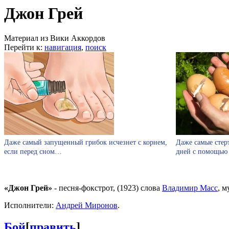
Джон Грей
Материал из Вики Аккордов
Перейти к:
навигация
,
поиск
Даже самый запущенный грибок исчезнет с корнем,
Даже самые стер
если перед сном…
дней с помощью
«Джон Грей»
- песня-фокстрот, (1923) слова
Владимир Масс
, 
Исполнители:
Андрей Миронов
.
Бой
[
править
]