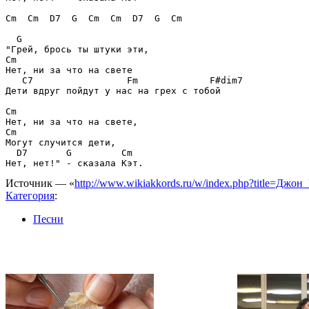
Cm  Cm  D7  G  Cm  Cm  D7  G  Cm

  G                     

"Грей, брось ты штуки эти,

Cm                   

Нет, ни за что на свете

   C7                 Fm             F#dim7

Дети вдруг пойдут у нас на грех с тобой

Cm                    

Нет, ни за что на свете,

Cm                 

Могут случится дети,

  D7       G         Cm 

Источник — «
http://www.wikiakkords.ru/w/index.php?title=Джо
Категория
:
Песни