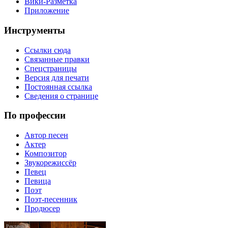
Вики-Разметка
Приложение
Инструменты
Ссылки сюда
Связанные правки
Спецстраницы
Версия для печати
Постоянная ссылка
Сведения о странице
По профессии
Автор песен
Актер
Композитор
Звукорежиссёр
Певец
Певица
Поэт
Поэт-песенник
Продюсер