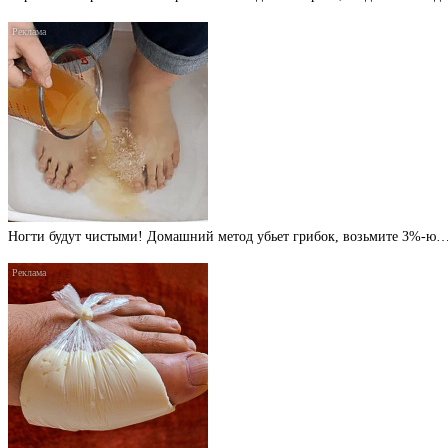
Ногти будут чистыми! Домашний метод убьет грибок, возьмите 3%-ю