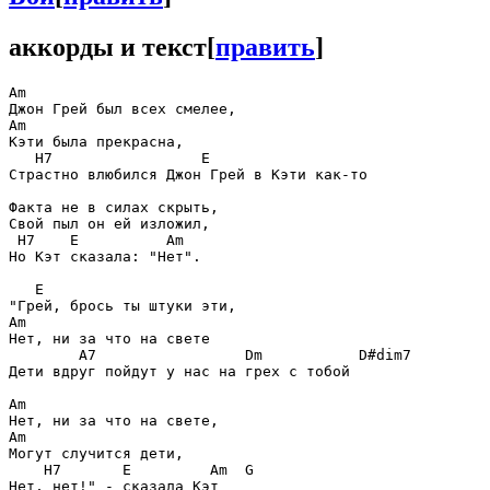
аккорды и текст
[
править
]
Am                      

Джон Грей был всех смелее,

Am                  

Кэти была прекрасна,

   H7                 E                    

Страстно влюбился Джон Грей в Кэти как-то

Факта не в силах скрыть,

Свой пыл он ей изложил,

 H7    E          Am  

Но Кэт сказала: "Нет".

   E                     

"Грей, брось ты штуки эти,

Am                   

Нет, ни за что на свете

        A7                 Dm           D#dim7

Дети вдруг пойдут у нас на грех с тобой

Am                   

Нет, ни за что на свете,

Am                 

Могут случится дети,

    H7       E         Am  G 

Нет, нет!" - сказала Кэт
