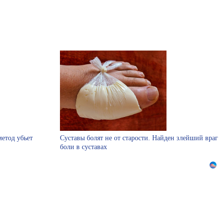
етод убьет
Суставы болят не от старости. Найден злейший враг
боли в суставах