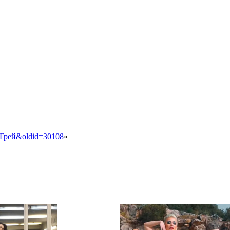
н_Грей&oldid=30108
»