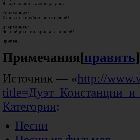
Я вам слово гасконца даю.

Констанция:

Станьте голубем почты моей!

Д'Артаньян:

Не найдете вы крыльев верней!

Примечания
[
править
]
Источник — «
http://www.
title=Дуэт_Констанции_и
Категории
:
Песни
Песни из фильмов