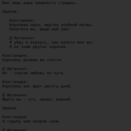
Мне лишь ваша немилость страшна.

Припев:

   Констанция:

   Королева одна, жертва злобной молвы.

   Помогите же, юный мой лев!

   Д'Артаньян:

   Я уйду и вернусь, как велите мне вы:

   Я не знаю других королев.

Констанция:

Королеву должны вы спасти.

Д'Артаньян:

Но - спасая любовь по пути.

Констанция:

Королева вас ждет десять дней.

Д'Артаньян:

Ждите вы - это, право, верней.

Припев.

Констанция:

Я судьбу вам вверяю свою.

Д'Артаньян:
