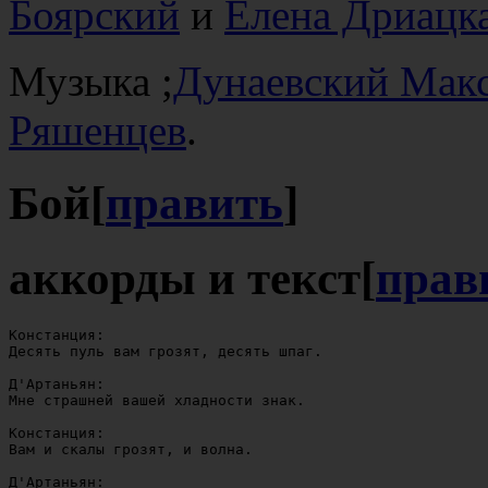
Боярский
и
Елена Дриацк
Музыка ;
Дунаевский Мак
Ряшенцев
.
Бой
[
править
]
аккорды и текст
[
прав
Констанция:

Десять пуль вам грозят, десять шпаг.

Д'Артаньян:

Мне страшней вашей хладности знак.

Констанция:

Вам и скалы грозят, и волна.

Д'Артаньян:
