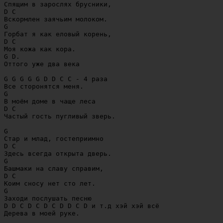
Спящим в зарослях брусники,

D C

Вскормлен заячьим молоком.

G

Горбат я как еловый корень,

D C

Моя кожа как кора.

G D.

Оттого уже два века

G G G G G D D C C - 4 раза

Все сторонятся меня.

G

В моём доме в чаще леса

D C

Частый гость пугливый зверь.

G

Стар и млад, гостеприимно

D C

Здесь всегда открыта дверь.

G

Башмаки на славу справим,

D C

Коим сносу нет сто лет.

G

Заходи послушать песню

D D C D C D C D D C D и т.д хэй хэй всё
