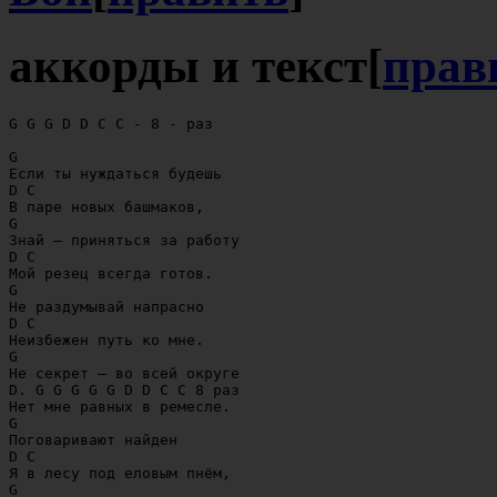
аккорды и текст
[
прав
G G G D D C C - 8 - раз

G

Если ты нуждаться будешь

D C

В паре новых башмаков,

G

Знай — приняться за работу

D C

Мой резец всегда готов.

G

Не раздумывай напрасно

D C

Неизбежен путь ко мне.

G

Не секрет — во всей округе

D. G G G G G D D C C 8 раз

Нет мне равных в ремесле.

G

Поговаривают найден

D C

Я в лесу под еловым пнём,

G
