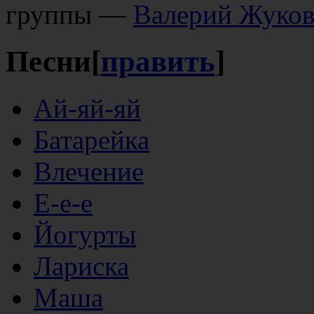
группы —
Валерий Жуко
Песни
[
править
]
Ай-яй-яй
Батарейка
Влечение
Е-е-е
Йогурты
Лариска
Маша