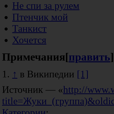
Не спи за рулем
Птенчик мой
Танкист
Хочется
Примечания
[
править
]
↑
в Википедии
[1]
Источник — «
http://www.
title=Жуки_(группа)&old
Категории
: