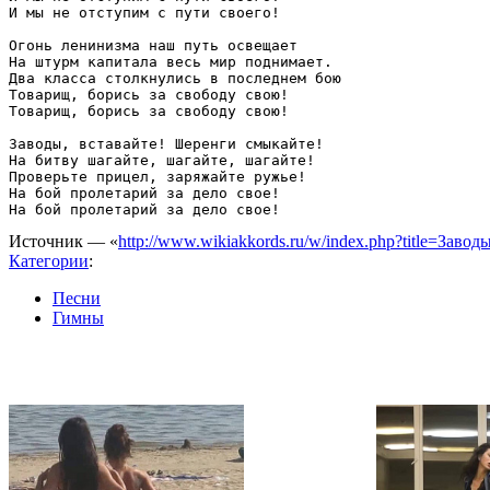
И мы не отступим с пути своего!

Огонь ленинизма наш путь освещает

На штурм капитала весь мир поднимает.

Два класса столкнулись в последнем бою

Товарищ, борись за свободу свою!

Товарищ, борись за свободу свою!

Заводы, вставайте! Шеренги смыкайте!

На битву шагайте, шагайте, шагайте!

Проверьте прицел, заряжайте ружье!

На бой пролетарий за дело свое!

Источник — «
http://www.wikiakkords.ru/w/index.php?title=Заво
Категории
:
Песни
Гимны