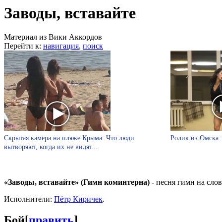
Заводы, вставайте
Материал из Вики Аккордов
Перейти к:
навигация
,
поиск
Скрытая камера на пляже Крыма: Что люди
Ролик из Омска: 
вытворяют, когда их не видят...
«Заводы, вставайте» (Гимн коминтерна)
- песня гимн на сло
Исполнители:
Пётр Киричек
.
Бой
[
править
]