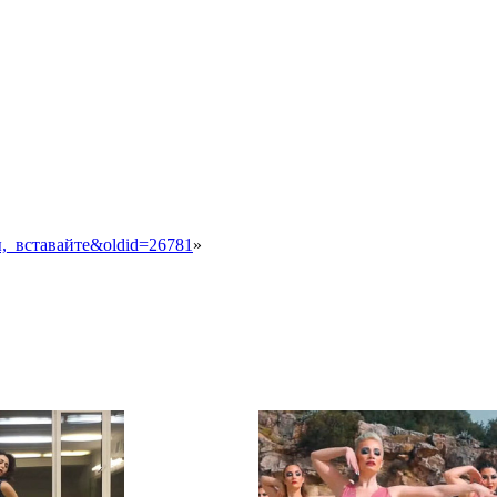
ды,_вставайте&oldid=26781
»