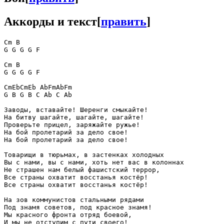
Аккорды и текст
[
править
]
Cm B

G G G G F

Cm B

G G G G F

CmEbCmEb AbFmAbFm

G B G B C Ab C Ab

Заводы, вставайте! Шеренги смыкайте!

На битву шагайте, шагайте, шагайте!

Проверьте прицел, заряжайте ружье!

На бой пролетарий за дело свое!

На бой пролетарий за дело свое!

Товарищи в тюрьмах, в застенках холодных

Вы с нами, вы с нами, хоть нет вас в колоннах

Не страшен нам белый фашистский террор,

Все страны охватит восстанья костёр!

Все страны охватит восстанья костёр!

На зов коммунистов стальными рядами

Под знамя советов, под красное знамя!

Мы красного фронта отряд боевой,

И мы не отступим с пути своего!
