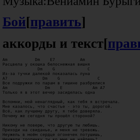
Музыка:Вениамин Бурыги
Бой
[
править
]
аккорды и текст
[
прав
Am           Dm    E7          Am

Расцвела у окошка белоснежная вишня

              Dm    G             C

Из-за тучки далекой показалась луна

A7              Dm    G               C

Все подружки по парам в тишине разбрелися

Am               Dm    E            Am A7

Только я в этот вечер засиделась одна

Вспомни, мой ненаглядный, как тебя я встречала.

Мне казалось, что счастье - это ты, дорогой.

Всё, как лучшему другу, я тебе доверяла.

Почему же сегодня ты прошёл стороной?

Никому не поверю, что другую ты любишь.

Приходи на свиданье, и меня не тревожь.

Неужель в моём сердце огонечек потушишь,
