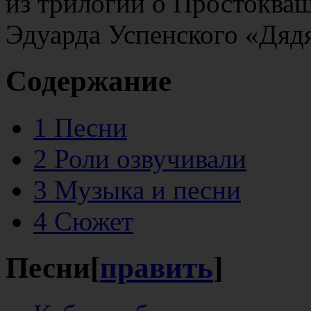
из трилогии о Простокваш
Эдуарда Успенского «Дядя
Содержание
1
Песни
2
Роли озвучивали
3
Музыка и песни
4
Сюжет
Песни
[
править
]