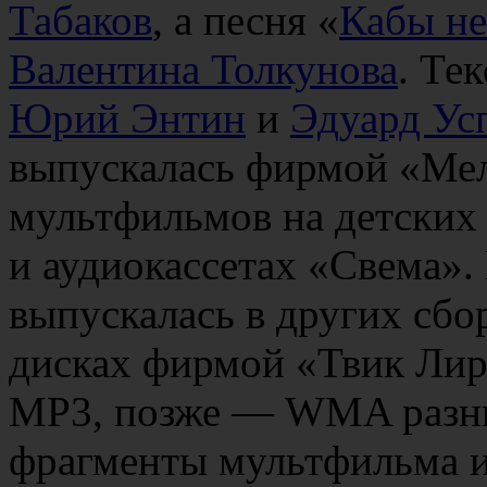
Табаков
, а песня «
Кабы не
Валентина Толкунова
. Те
Юрий Энтин
и
Эдуард Ус
выпускалась фирмой «Мел
мультфильмов на детских
и аудиокассетах «Свема».
выпускалась в других сбор
дисках фирмой «Твик Лире
MP3, позже — WMA разн
фрагменты мультфильма и