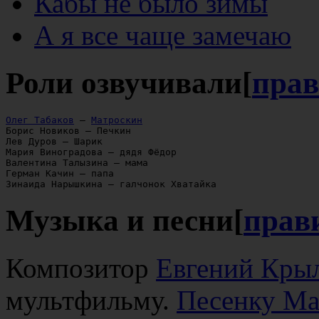
Кабы не было зимы
А я все чаще замечаю
Роли озвучивали
[
прав
Олег Табаков
 — 
Матроскин
Борис Новиков — Печкин

Лев Дуров — Шарик

Мария Виноградова — дядя Фёдор

Валентина Талызина — мама

Герман Качин — папа

Музыка и песни
[
прав
Композитор
Евгений Кры
мультфильму.
Песенку Ма