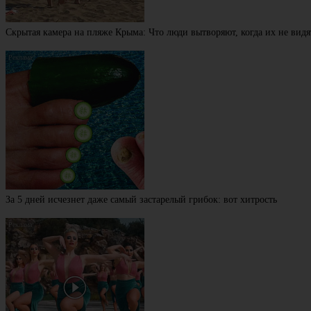
Скрытая камера на пляже Крыма: Что люди вытворяют, когда их не видят
За 5 дней исчезнет даже самый застарелый грибок: вот хитрость